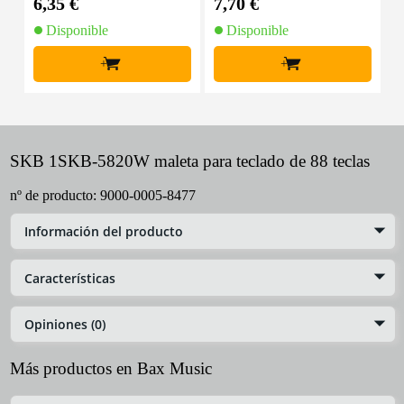
6,35 €
7,70 €
9
Disponible
Disponible
+
+
SKB 1SKB-5820W maleta para teclado de 88 teclas
nº de producto:
9000-0005-8477
Información del producto
Características
Opiniones (0)
Más productos en Bax Music