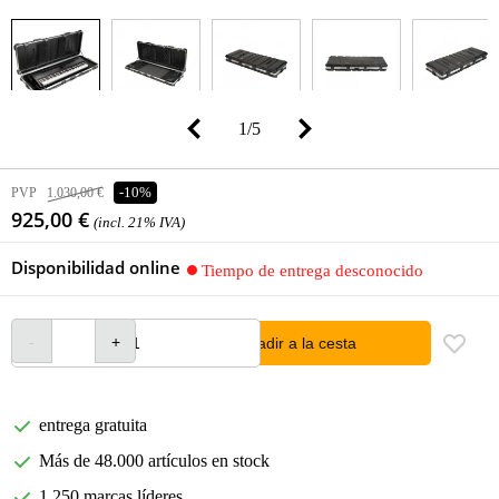
1
/
5
PVP
1.030,00 €
-10%
925,00 €
(incl. 21% IVA)
Disponibilidad online
Tiempo de entrega desconocido
añadir a la cesta
entrega gratuita
Más de 48.000 artículos en stock
1.250 marcas líderes