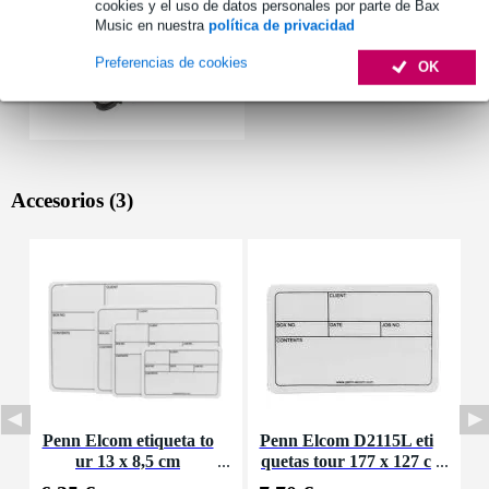
cookies y el uso de datos personales por parte de Bax
Music en nuestra
política de privacidad
Preferencias de cookies
OK
Accesorios (3)
Penn Elcom etiqueta to
Penn Elcom D2115L eti
P
ur 13 x 8,5 cm
quetas tour 177 x 127 c
m