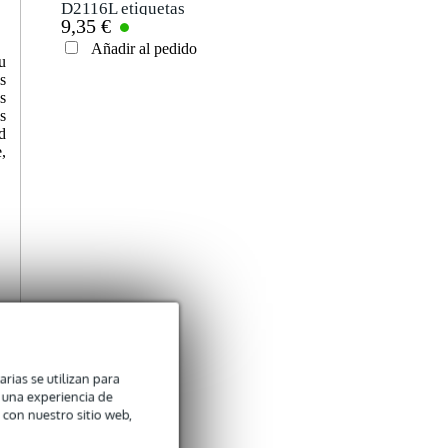
D2116L etiquetas
9,35 €
tour 210 x 150 mm
Añadir al pedido
Enviar
u
s
s
s
d
,
arias se utilizan para
n una experiencia de
 con nuestro sitio web,