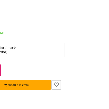
ble
tro almacén
edor)
añadir a la cesta