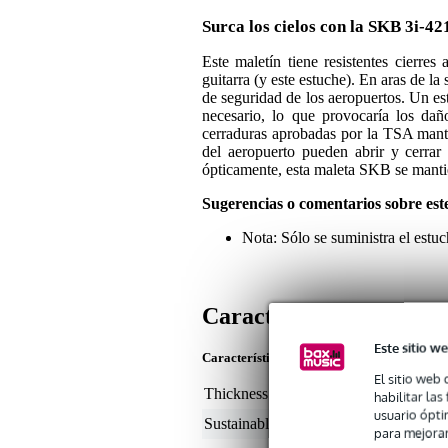
Surca los cielos con la SKB 3i-42
Este maletín tiene resistentes cierre
guitarra (y este estuche). En aras de l
de seguridad de los aeropuertos. Un estu
necesario, lo que provocaría los da
cerraduras aprobadas por la TSA manti
del aeropuerto pueden abrir y cerrar
ópticamente, esta maleta SKB se manti
Sugerencias o comentarios sobre est
Nota: Sólo se suministra el estuch
Características
Este sitio we
Características del producto
El sitio web 
Thickness of bag lining (mm)
non
habilitar la
usuario ópti
Sustainable product
not
para mejorar