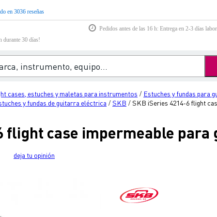
do en 3036 reseñas
Pedidos antes de las 16 h: Entrega en 2-3 días labor
n durante 30 días!
ght cases, estuches y maletas para instrumentos
Estuches y fundas para g
/
tuches y fundas de guitarra eléctrica
SKB
SKB iSeries 4214-6 flight ca
/
/
 flight case impermeable para g
deja tu opinión