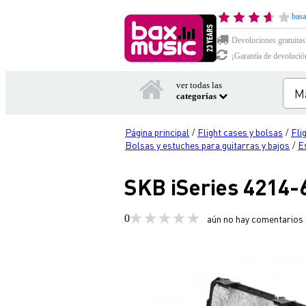
basa
Devoluciones gratuitas
¡Garantía de devolució
ver todas las
categorías
Página principal
Flight cases y bolsas
Fli
/
/
Bolsas y estuches para guitarras y bajos
Es
/
SKB iSeries 4214-6
0
aún no hay comentarios