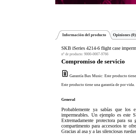
Información del producto
Opiniones
(0)
SKB iSeries 4214-6 flight case imperme
nº de producto:
9000-0007-9766
Compromiso de servicio
Garantía Bax Music
: Este producto tien
Este producto tiene una garantía de por vida.
General
Probablemente ya sabías que los e
impermeables. Un ejemplo es este SK
Extremadamente protectora para su g
compartimento para accesorios te ofre
Gracias al asa y a las silenciosas rueda