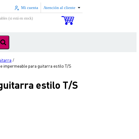
Mi cuenta
Atención al cliente
ables (si está en stock)
uitarra
/
se impermeable para guitarra estilo T/S
uitarra estilo T/S