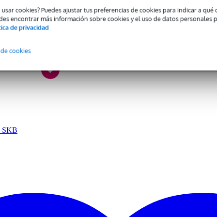
gro
o usar cookies? Puedes ajustar tus preferencias de cookies para indicar a qu
tarra eléctrica normal
des encontrar más información sobre cookies y el uso de datos personales 
tica de privacidad
stra
BS
 de cookies
tuche
ca SKB
both sides, sólo para 6 en línea
nstrumento
, TE
 standard model(s), Fender / Squier Stratocaster, Fender / Squier
ecaster
s