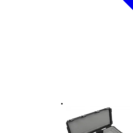
dimensiones a juego con la guita
longitud: 1009 mm
longitud del cuerpo: 400 mm
grosor del cuerpo: 76 mm
hombros: 298 mm
vientre: 330 mm