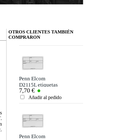
OTROS CLIENTES TAMBIÉN
COMPRARON
Deja tu opinión
Apodo
Aún no hay opiniones sobre este producto.
Penn Elcom
D2115L etiquetas
7,70 €
tour 177 x 127 cm
Clasificación
Añadir al pedido
Comentario
s
.
n
.
Penn Elcom