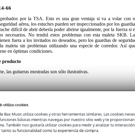
14-66
s aprobados por la TSA. Esto es una gran ventaja si va a volar con s
a seguridad aérea, los estuches pueden ser inspeccionados por los guardia
che difícil de abrir debería poder abrirse igualmente, por la fuerza si e
ños necesarios. No tendrá estos problemas con esta maleta SKB. La
enen fuera a los invitados no deseados, pero los guardias de segurida
 la maleta sin problemas utilizando una especie de corredor. Así que
ene en óptimas condiciones.
e producto
e, las guitarras mostradas son sólo ilustrativas.
b utiliza cookies
de Bax Music utiliza cookies y otras herramientas similares. Las cookies neces
e / n.a.
s funciones básicas mientras navegas por nuestro sitio web y te proporciona
ma. También nos gustaría utilizar cookies para medir y analizar tu interacción
 specified
 tanto su funcionalidad como tu experiencia de compra.