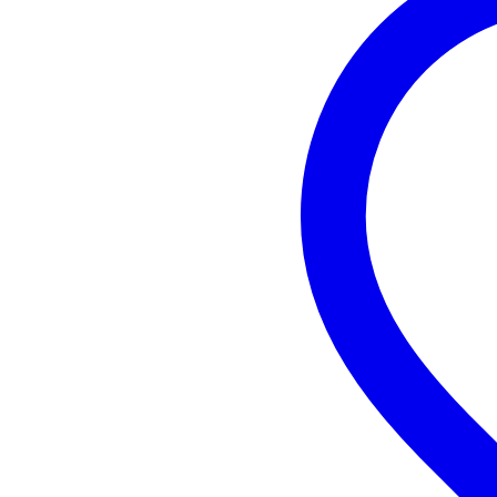
Impermeable
en
Peso y las dimensiones incluyen el paquete
Peso
10
(incluyendo el paquete)
Dimensiones
116
(incluyendo el paquete)
Características del producto
estuche impermeable para guitar
para guitarras eléctricas estilo T 
construcción extremadamente ro
material: copolímero de poliprop
mecanismo de cierre aprobado p
interior de felpa suave
control automático de la presión 
cómoda asa
ruedas silenciosas
gran compartimento para acceso
dimensiones: 1143 x 438 x 165
peso: 8,8 kg
color: negro