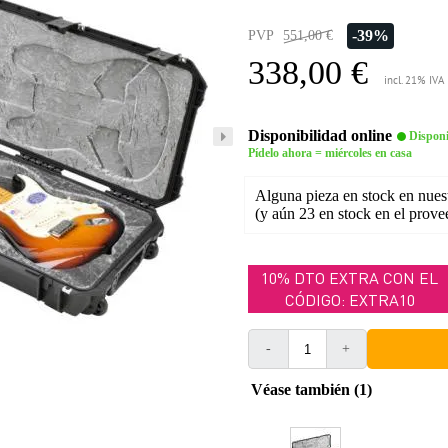
-39%
PVP
551,00 €
338,00 €
incl. 21% IVA
Disponibilidad online
Disponi
Pídelo ahora = miércoles en casa
Alguna pieza en stock en nues
(y aún 23 en stock en el prove
10% DTO EXTRA CON EL
CÓDIGO: EXTRA10
-
+
Véase también (1)