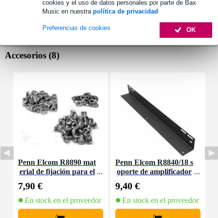
cookies y el uso de datos personales por parte de Bax
Music en nuestra
política de privacidad
Preferencias de cookies
OK
Accesorios (8)
Penn Elcom R8890 mat
Penn Elcom R8840/18 s
P
erial de fijación para el
oporte de amplificador
u
sistema de estanterías R
para sistema R8800 450
d
7,90 €
9,40 €
7
8800
mm (cada uno)
En stock en el proveedor
En stock en el proveedor