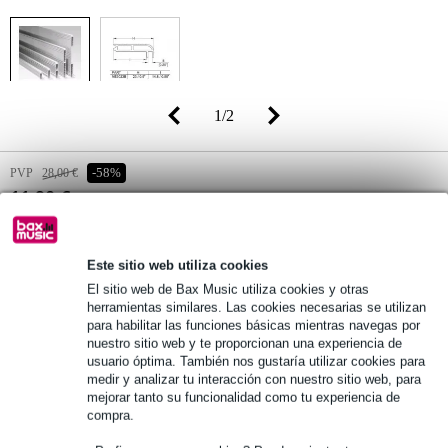
1
/
2
PVP
28,00 €
-58%
11,90 €
(incl. 21% IVA)
Disponibilidad online
En stock en el proveedor
Este sitio web utiliza cookies
Todavía 209 artículos en stock en el proveedor
El sitio web de Bax Music utiliza cookies y otras
herramientas similares. Las cookies necesarias se utilizan
para habilitar las funciones básicas mientras navegas por
añadir a la cesta
nuestro sitio web y te proporcionan una experiencia de
usuario óptima. También nos gustaría utilizar cookies para
medir y analizar tu interacción con nuestro sitio web, para
mejorar tanto su funcionalidad como tu experiencia de
Pedido antes de 16 h = en unos 10 días laborables en casa
compra.
Más de 48.000 artículos en stock