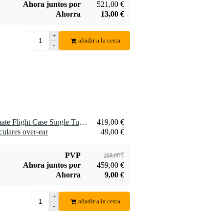
Ahora juntos por
521,00 €
Ahorra
13,00 €
+
añadir a la cesta
-
1 x UDG U91100BL Ultimate Flight Case Single Turntable Battle para mezcladoras de 10" y 12
419,00 €
ulares over-ear
49,00 €
PVP
468,00 €
Ahora juntos por
459,00 €
Ahorra
9,00 €
+
añadir a la cesta
-