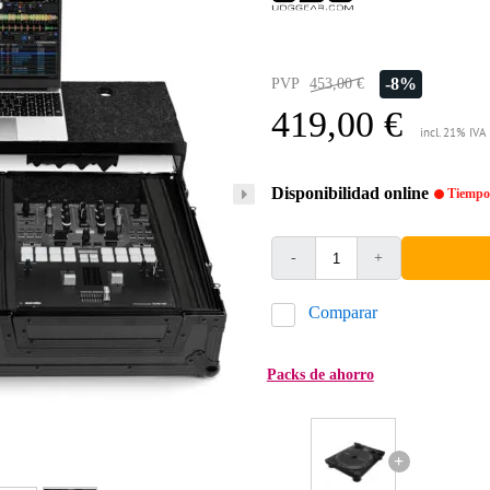
-8%
PVP
453,00 €
419,00 €
incl. 21% IVA
Disponibilidad online
Tiempo 
-
+
Comparar
Packs de ahorro
+