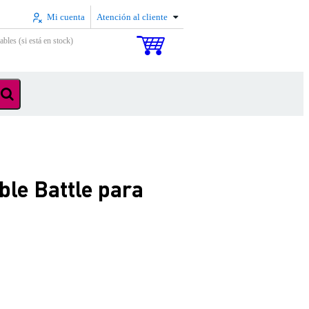
Mi cuenta
Atención al cliente
ables (si está en stock)
le Battle para