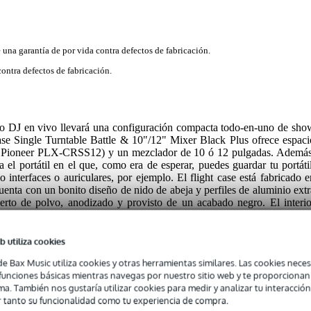
e una garantía de por vida contra defectos de fabricación.
contra defectos de fabricación.
o DJ en vivo llevará una configuración compacta todo-en-uno de sho
e Single Turntable Battle & 10"/12" Mixer Black Plus ofrece espaci
 el Pioneer PLX-CRSS12) y un mezclador de 10 ó 12 pulgadas. Además
 el portátil en el que, como era de esperar, puedes guardar tu portátil
interfaces o auriculares, por ejemplo. El flight case está fabricado e
enta con un bonito diseño de nido de abeja y perfiles de aluminio extr
erto de polvo, anodizado y provisto de un acabado negro. El interio
sus mesas y mezcladores de arañazos, caídas, golpes y polvo. Ademá
uedas incorporadas y su asa extensible, esta flight case también permit
ráctica para los cambios cortos.
b utiliza cookies
de Bax Music utiliza cookies y otras herramientas similares. Las cookies neces
e producto
s funciones básicas mientras navegas por nuestro sitio web y te proporciona
 se muestra es sólo para fines ilustrativos y no está incluido.
ma. También nos gustaría utilizar cookies para medir y analizar tu interacción
 tanto su funcionalidad como tu experiencia de compra.