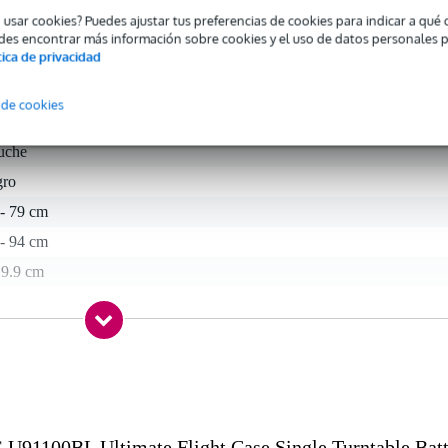
o usar cookies? Puedes ajustar tus preferencias de cookies para indicar a qu
des encontrar más información sobre cookies y el uso de datos personales 
tica de privacidad
 de cookies
 specified
tuche
gro
 - 79 cm
 - 94 cm
 9.9 cm
,0 kg
0 x 52,0 x 29,0 cm
91100BL Ultimate Flight Case Single Turntable Batt