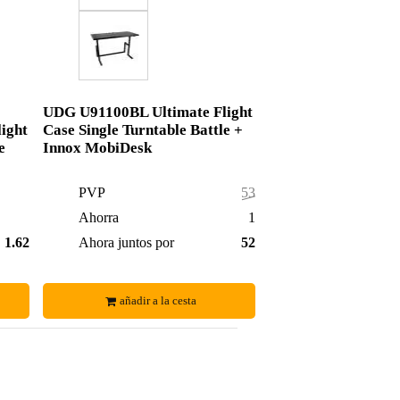
UDG U91100BL Ultimate Flight
ight
Case Single Turntable Battle +
e
Innox MobiDesk
PVP
534,00 €
Ahorra
13,00 €
1.627,00 €
Ahora juntos por
521,00 €
añadir a la cesta