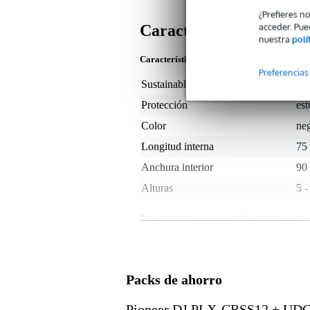
¿Prefieres n
acceder. Pue
Características
nuestra
polí
Características del producto
Preferencias
Sustainable product
not
Protección
es
Color
ne
Longitud interna
75
Anchura interior
90
Alturas
5 -
Peso y las dimensiones incluyen el paquete
Peso
28
(incluyendo el paquete)
Dimensiones
92,
(incluyendo el paquete)
Packs de ahorro
Características del producto
Pioneer DJ PLX-CRSS12 + UDG U