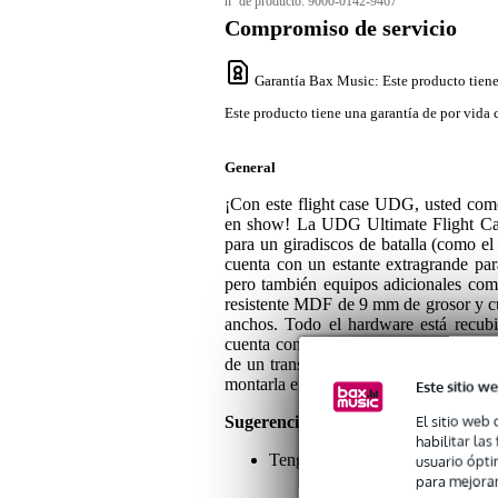
nº de producto:
9000-0142-9467
Compromiso de servicio
Garantía Bax Music
: Este producto tien
Este producto tiene una garantía de por vida 
General
¡Con este flight case UDG, usted com
en show! La UDG Ultimate Flight Cas
para un giradiscos de batalla (como
cuenta con un estante extragrande para
pero también equipos adicionales como 
resistente MDF de 9 mm de grosor y cu
anchos. Todo el hardware está recubi
cuenta con espuma EVA, que protege 
de un transporte rápido gracias a sus r
montarla en cuestión de minutos. Muy p
Este sitio we
El sitio web 
Sugerencias o comentarios sobre est
habilitar la
Tenga en cuenta que el equipo que
usuario ópti
para mejorar