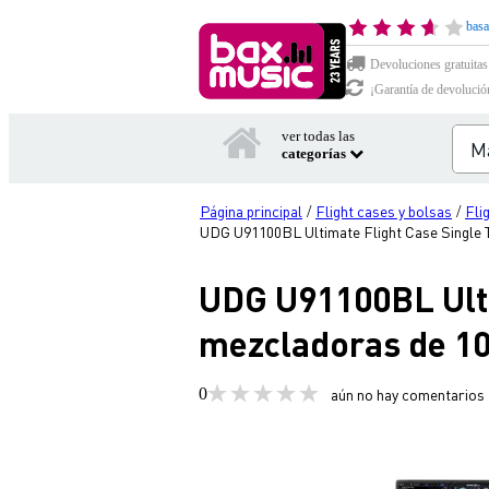
basa
Devoluciones gratuitas
¡Garantía de devolució
ver todas las
categorías
Página principal
Flight cases y bolsas
Fli
/
/
UDG U91100BL Ultimate Flight Case Single T
UDG U91100BL Ulti
mezcladoras de 10
0
aún no hay comentarios