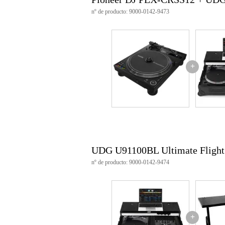
UDG Ultimate Flight Case Tocad
nº de producto: 9000-0142-9473
U91100BL
ajuste: 1x giradiscos tipo bata
acabado en negro MDF y perfil d
herrajes con recubrimiento de p
con ruedas de transporte y asa de
con estante extensible para portát
+
panel frontal y trasero desmonta
canal para cables con cubierta 
perfil de aluminio extra ancho
esquinas de bola apilables
robustos cierres de mariposa
robustas asas con resorte
dimensiones exteriores: 91,2 x 
dimensiones del compartimento d
dimensiones del compartimento d
peso: 28 kg
UDG U91100BL Ultimate Flight 
nº de producto: 9000-0142-9474
+