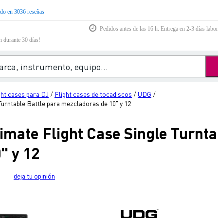
do en 3036 reseñas
Pedidos antes de las 16 h: Entrega en 2-3 días labor
n durante 30 días!
ght cases para DJ
Flight cases de tocadiscos
UDG
/
/
/
urntable Battle para mezcladoras de 10" y 12
mate Flight Case Single Turntab
" y 12
deja tu opinión