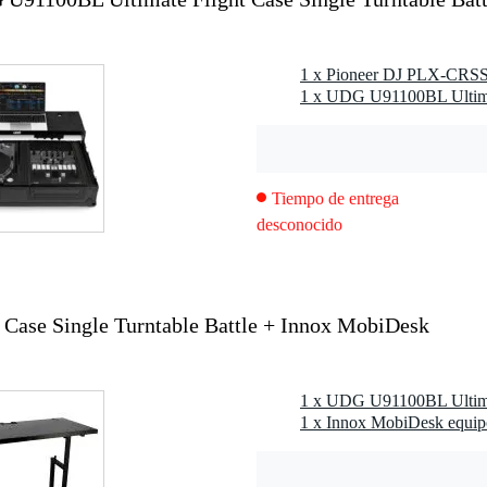
iscos Batalla Simple y Mezclador 10"/12" Negro Plus
lla (p. ej. PLX-CRSS12) y 1x mezclador de 10 ó 12 pulgadas
e aluminio, con patrón de nido de abeja
1 x Pioneer DJ PLX-CRSS1
olvo y anodizados
 carro extensible
il
ble
UDG extraíble
Tiempo de entrega
desconocido
51,4 x 28,3 cm
e la mesa giratoria: 37,7 x 45,4 x 8,3 cm
e la batidora: 40,9 x 47,4 x 8,3 cm
Case Single Turntable Battle + Innox MobiDesk
1 x Innox MobiDesk equip