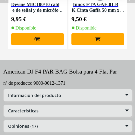
Devine MIC100/10 cabl
Innox ETA GAF-01-B
P
e de señal y de micrófo
K Cinta Gaffa 50 mm x
e
no XLR - 10 metros
50 m negra
9,95 €
9,50 €
9
Disponible
Disponible
+
+
American DJ F4 PAR BAG Bolsa para 4 Flat Par
nº de producto:
9000-0012-1371
Información del producto
Características
Opiniones (17)