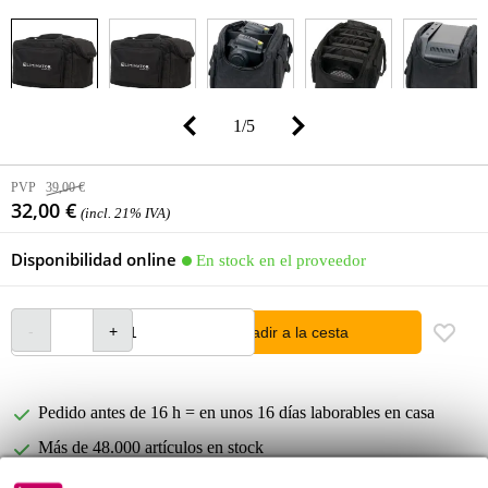
1
/
5
PVP
39,00 €
32,00 €
(incl. 21% IVA)
Disponibilidad online
En stock en el proveedor
añadir a la cesta
Pedido antes de 16 h = en unos 16 días laborables en casa
Más de 48.000 artículos en stock
1.250 marcas líderes