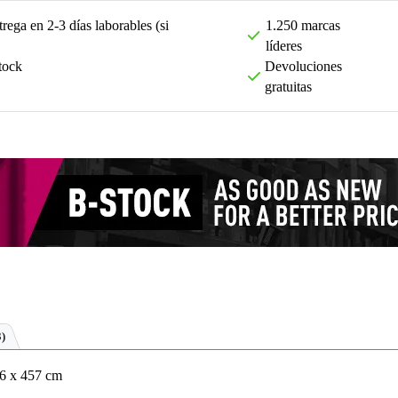
rega en 2-3 días laborables (si
1.250 marcas
líderes
tock
Devoluciones
gratuitas
3)
56 x 457 cm