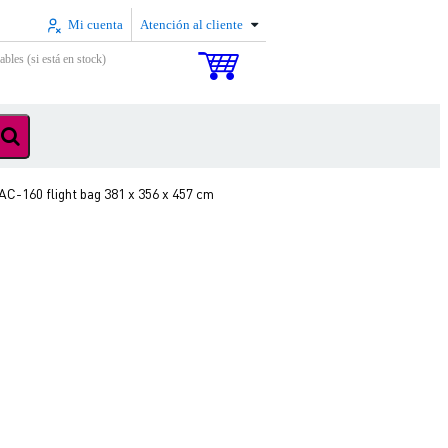
Mi cuenta
Atención al cliente
ables (si está en stock)
C-160 flight bag 381 x 356 x 457 cm