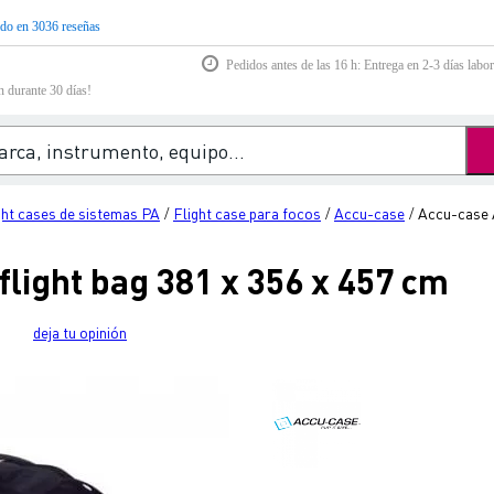
do en 3036 reseñas
Pedidos antes de las 16 h: Entrega en 2-3 días labor
n durante 30 días!
ght cases de sistemas PA
Flight case para focos
Accu-case
Accu-case A
/
/
/
light bag 381 x 356 x 457 cm
deja tu opinión