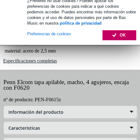
¿Prefieres no usar cookies? Puedes ajustar tus
1.250 marcas líderes
preferencias de cookies para indicar a qué cookies
podemos acceder. Puedes encontrar más información sobre
cookies y el uso de datos personales por parte de Bax
Información del producto
Music en nuestra
política de privacidad
Preferencias de cookies
tapa apilable
OK
adecuado para el F0620
material: acero de 2,5 mm
Especificaciones completas
Penn Elcom tapa apilable, macho, 4 agujeros, encaja
con F0620
nº de producto:
PEN-F0615z
Información del producto
Características