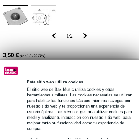
1
/
2
3,50 €
(incl. 21% IVA)
Disponibilidad online
En stock en el proveedor
Todavía 595 artículos en stock en el proveedor
Este sitio web utiliza cookies
El sitio web de Bax Music utiliza cookies y otras
herramientas similares. Las cookies necesarias se utilizan
añadir a la cesta
para habilitar las funciones básicas mientras navegas por
nuestro sitio web y te proporcionan una experiencia de
usuario óptima. También nos gustaría utilizar cookies para
medir y analizar tu interacción con nuestro sitio web, para
Pedido antes de 16 h = en unos 10 días laborables en casa
mejorar tanto su funcionalidad como tu experiencia de
compra.
Más de 48.000 artículos en stock