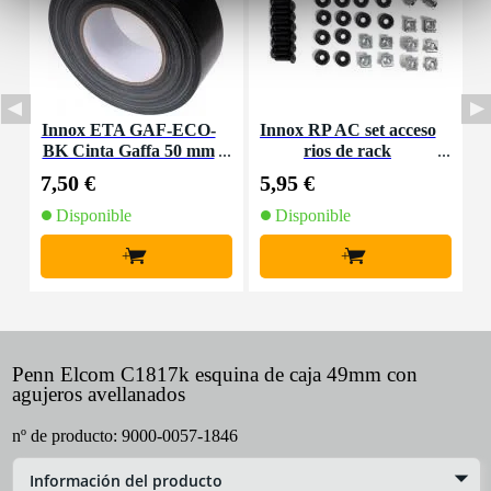
Innox ETA GAF-ECO-
Innox RP AC set acceso
I
BK Cinta Gaffa 50 mm
rios de rack
x 50 m negra
7,50 €
5,95 €
3
Disponible
Disponible
+
+
Penn Elcom C1817k esquina de caja 49mm con
agujeros avellanados
nº de producto:
9000-0057-1846
Información del producto