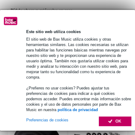
Pídelo ahora = miércoles en casa
Más de 48.000 artículos en stock
1.250 marcas líderes
Este sitio web utiliza cookies
El sitio web de Bax Music utiliza cookies y otras
herramientas similares. Las cookies necesarias se utilizan
para habilitar las funciones básicas mientras navegas por
Información del producto
nuestro sitio web y te proporcionan una experiencia de
usuario óptima. También nos gustaría utilizar cookies para
caja esquinera C1817k
medir y analizar tu interacción con nuestro sitio web, para
material: acero de 1,2 mm
mejorar tanto su funcionalidad como tu experiencia de
compra.
color: negro
Especificaciones completas
¿Prefieres no usar cookies? Puedes ajustar tus
preferencias de cookies para indicar a qué cookies
podemos acceder. Puedes encontrar más información sobre
Accesorios (17)
cookies y el uso de datos personales por parte de Bax
Music en nuestra
política de privacidad
Preferencias de cookies
OK