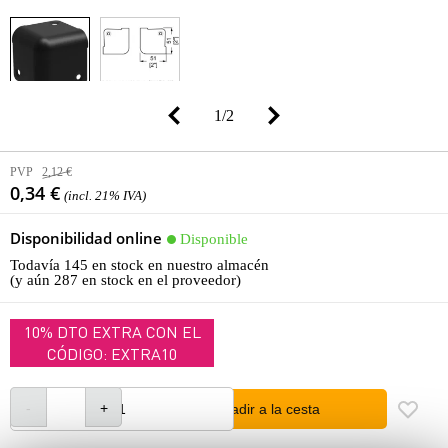
1
/
2
PVP
2,12 €
0,34 €
(incl. 21% IVA)
Disponibilidad online
Disponible
Todavía 145 en stock en nuestro almacén
(y aún 287 en stock en el proveedor)
10% DTO EXTRA CON EL
CÓDIGO: EXTRA10
añadir a la cesta