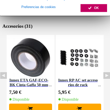
Preferencias de cookies
OK
Accesorios (31)
Innox ETA GAF-ECO-
Innox RP AC set acceso
I
BK Cinta Gaffa 50 mm
rios de rack
x 50 m negra
7,50 €
5,95 €
3
Disponible
Disponible
+
+