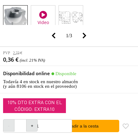
Video
1
/
3
PVP
2,22 €
0,36 €
(incl. 21% IVA)
Disponibilidad online
Disponible
Todavía 4 en stock en nuestro almacén
(y aún 8106 en stock en el proveedor)
10% DTO EXTRA CON EL
CÓDIGO: EXTRA10
añadir a la cesta