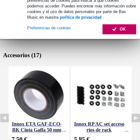
preferencias de cookies para indicar a qué cookies
podemos acceder. Puedes encontrar más información sobre
cookies y el uso de datos personales por parte de Bax
Music en nuestra
política de privacidad
Preferencias de cookies
OK
Accesorios (17)
Innox ETA GAF-ECO-
Innox RP AC set acceso
I
BK Cinta Gaffa 50 mm
rios de rack
x 50 m negra
7,50 €
5,95 €
3