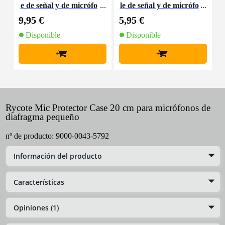
e de señal y de micrófo
le de señal y de micrófo
d
no XLR - 10 metros
no XLR - 1,5 metros
9,95 €
5,95 €
8
Disponible
Disponible
+
+
Rycote Mic Protector Case 20 cm para micrófonos de
diafragma pequeño
nº de producto:
9000-0043-5792
Información del producto
Características
Opiniones (1)