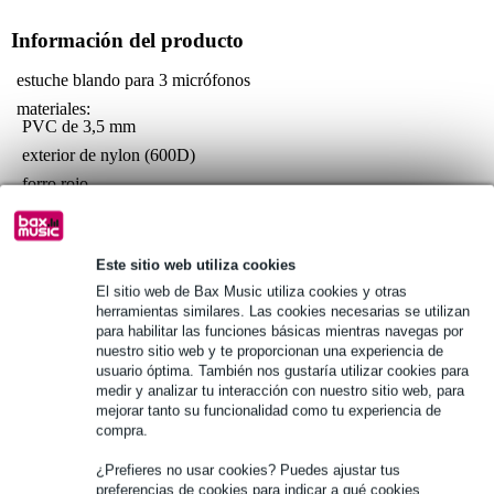
Información del producto
estuche blando para 3 micrófonos
materiales:
PVC de 3,5 mm
exterior de nylon (600D)
forro rojo
a prueba de salpicaduras
Especificaciones completas
Este sitio web utiliza cookies
Véase también (4)
El sitio web de Bax Music utiliza cookies y otras
herramientas similares. Las cookies necesarias se utilizan
para habilitar las funciones básicas mientras navegas por
nuestro sitio web y te proporcionan una experiencia de
usuario óptima. También nos gustaría utilizar cookies para
medir y analizar tu interacción con nuestro sitio web, para
mejorar tanto su funcionalidad como tu experiencia de
Véase también (1)
compra.
¿Prefieres no usar cookies? Puedes ajustar tus
preferencias de cookies para indicar a qué cookies