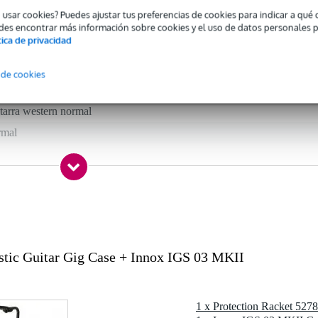
o usar cookies? Puedes ajustar tus preferencias de cookies para indicar a qu
 specified
des encontrar más información sobre cookies y el uso de datos personales 
tica de privacidad
nda
adnought, jumbo, auditorium / orchestra (000 / 0M)
 de cookies
 standard model(s)
tarra western normal
rmal
iester
nstrumento
stic Guitar Gig Case + Innox IGS 03 MKII
picaduras
gro