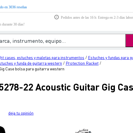
do en 3036 reseñas
Pedidos antes de las 16 h: Entrega en 2-3 días labor
n durante 30 días!
ght cases, estuches y maletas para instrumentos
Estuches y fundas para g
/
stuches y funda de guitarra western
Protection Racket
/
/
Gig Case bolsa para guitarra western
5278-22 Acoustic Guitar Gig Ca
deja tu opinión