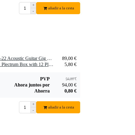
+
añadir a la cesta
-
1 x Protection Racket 5278-22 Acoustic Guitar Gig Case bolsa para guitarra western
89,00 €
1 x Bax Music PickBox-12 Plectrum Box with 12 Plectrums (0.46mm)
5,80 €
PVP
94,80 €
Ahora juntos por
94,00 €
Ahorra
0,80 €
+
añadir a la cesta
-