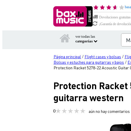
basa
Devoluciones gratuitas
¡Garantía de devolució
ver todas las
categorías
Página principal
Flight cases y bolsas
Fli
/
/
Bolsas y estuches para guitarras y bajos
E
/
Protection Racket 5278-22 Acoustic Guitar 
Protection Racket 
guitarra western
0
aún no hay comentarios