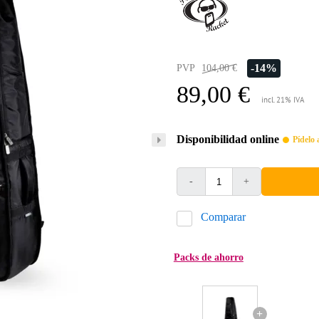
-14%
PVP
104,00 €
89,00 €
incl. 21% IVA
Disponibilidad online
Pídelo 
-
+
Comparar
Packs de ahorro
+