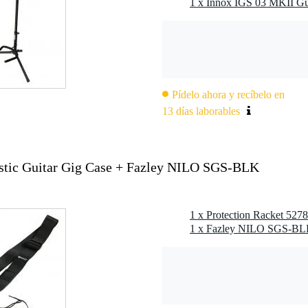
1 x Innox IGS 03 MKII Gu
7 gr
0 x 55,0 x 30,5 cm
Pídelo ahora y recíbelo en
13 días laborables
como dreadnought, jumbo, auditorium,...
- poliéster 600 deniers
ustic Guitar Gig Case + Fazley NILO SGS-BLK
se de espuma
 desmontables
orios adicionales
0 x 12,5 cm