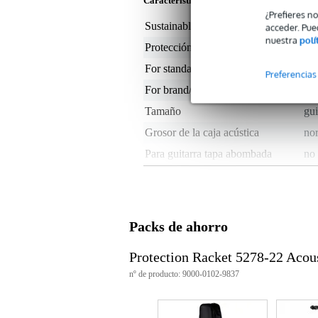
Características del producto
¿Prefieres n
Sustainable product
not
acceder. Pue
nuestra
polí
Protección
fu
For standard models
dre
Preferencias
For brand/model
for
Tamaño
gui
Grosor de la caja acústica
no
Para guitarra tapa abombada
no
Material
pol
Thickness of bag lining (mm)
10
Para cuántos instrumentos
1 i
Packs de ahorro
Superficie/s
sí
Protection Racket 5278-22 Acou
Correas
sí
nº de producto: 9000-0102-9837
Impermeable
sal
Color
ne