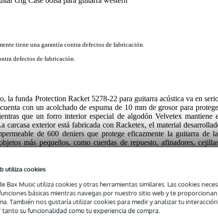
itar Gig Case bolsa para guitarra western
mente tiene una garantía contra defectos de fabricación.
ntra defectos de fabricación.
o, la funda Protection Racket 5278-22 para guitarra acústica va en serio
da cuenta con un acolchado de espuma de 10 mm de grosor para protege
entras que un forro interior especial de algodón Velvetex mantiene e
a carcasa exterior está fabricada con Racketex, el material desarrollad
impermeable de 600 deniers que protege eficazmente la guitarra de la
objetos más pequeños, como cuerdas de repuesto, afinadores, cejillas
 exteriores y transpórtala cómodamente gracias a las correas ajustable
b utiliza cookies
de Bax Music utiliza cookies y otras herramientas similares. Las cookies neces
s funciones básicas mientras navegas por nuestro sitio web y te proporciona
ma. También nos gustaría utilizar cookies para medir y analizar tu interacción
 tanto su funcionalidad como tu experiencia de compra.