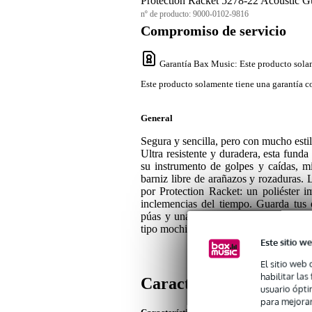
Protection Racket 5278-22 Acoustic Gu
nº de producto:
9000-0102-9816
Compromiso de servicio
Garantía Bax Music
: Este producto sola
Este producto solamente tiene una garantía co
General
Segura y sencilla, pero con mucho estil
Ultra resistente y duradera, esta fun
su instrumento de golpes y caídas, mi
barniz libre de arañazos y rozaduras. L
por Protection Racket: un poliéster 
inclemencias del tiempo. Guarda tus 
púas y una correa en los dos bolsillos
tipo mochila.
Este sitio we
El sitio web 
habilitar la
Características
usuario ópti
para mejorar