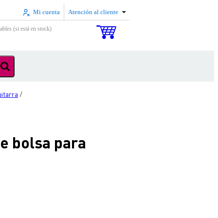
Mi cuenta
Atención al cliente
ables (si está en stock)
uitarra
/
se bolsa para