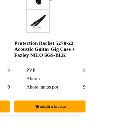
Protection Racket 5278-22
Acoustic Guitar Gig Case +
Fazley NILO SGS-BLK
96,50 €
PVP
97,95 €
0,50 €
Ahorra
1,95 €
96,00 €
Ahora juntos por
96,00 €
añadir a la cesta