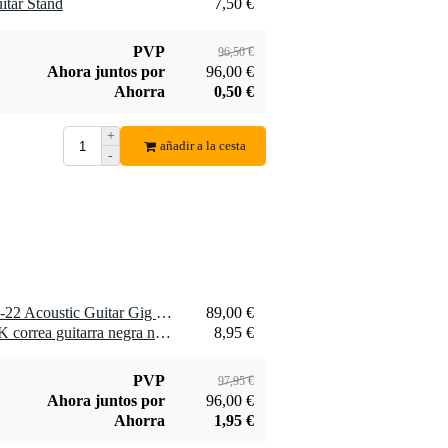
itar Stand
7,50 €
PVP
96,50 €
Ahora juntos por
96,00 €
Ahorra
0,50 €
Innox IGS 04
Fazley AGS03
+
soporte para
cuerdas guitarra
añadir a la cesta
-
9,95 €
2,95 €
guitarra acústica
acústica western
(extra light)
Añadir al pedido
Añadir al pedido
1 x Protection Racket 5278-22 Acoustic Guitar Gig Case bolsa para guitarra western
89,00 €
1 x Fazley NILO SGS-BLK correa guitarra negra nylon
8,95 €
PVP
97,95 €
Ahora juntos por
96,00 €
Ahorra
1,95 €