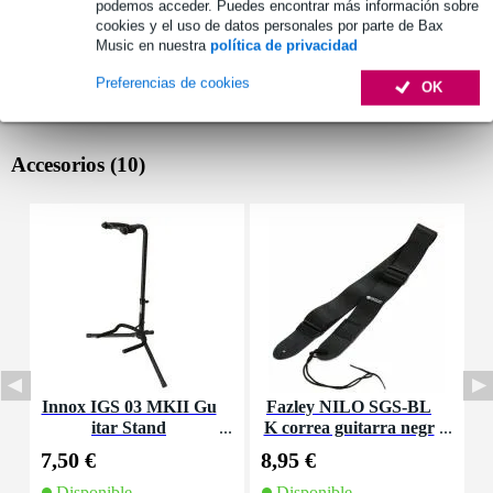
podemos acceder. Puedes encontrar más información sobre
cookies y el uso de datos personales por parte de Bax
Music en nuestra
política de privacidad
Preferencias de cookies
OK
Accesorios (10)
Innox IGS 03 MKII Gu
Fazley NILO SGS-BL
F
itar Stand
K correa guitarra negr
g
a nylon
7,50 €
8,95 €
6
Disponible
Disponible