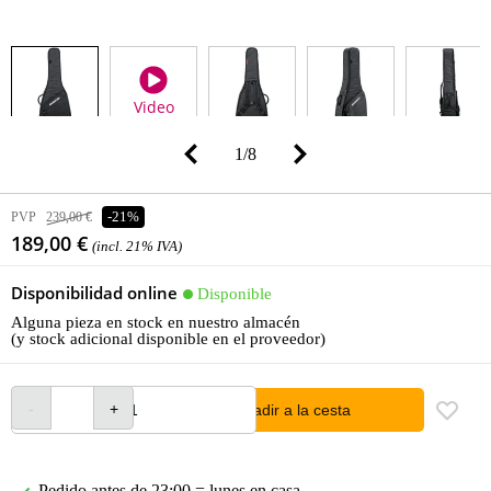
Video
1
/
8
PVP
239,00 €
-21%
189,00 €
(incl. 21% IVA)
Disponibilidad online
Disponible
Alguna pieza en stock en nuestro almacén
(y stock adicional disponible en el proveedor)
añadir a la cesta
Pedido antes de 23:00 = lunes en casa