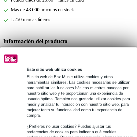
Más de 48.000 artículos en stock
1.250 marcas líderes
Información del producto
M80 Sleeve 2.0 Dreadnought
Marca: Mono
funda para guitarra acústica western
Este sitio web utiliza cookies
El sitio web de Bax Music utiliza cookies y otras
Especificaciones completas
herramientas similares. Las cookies necesarias se utilizan
para habilitar las funciones básicas mientras navegas por
nuestro sitio web y te proporcionan una experiencia de
Véase también (4)
usuario óptima. También nos gustaría utilizar cookies para
medir y analizar tu interacción con nuestro sitio web, para
mejorar tanto su funcionalidad como tu experiencia de
compra.
¿Prefieres no usar cookies? Puedes ajustar tus
preferencias de cookies para indicar a qué cookies