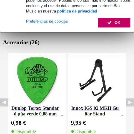
podemos acceder. Puedes encontrar más información sobre
cookies y el uso de datos personales por parte de Bax
Music en nuestra
política de privacidad
Preferencias de cookies
OK
Accesorios (26)
Dunlop Tortex Standar
Innox IGS 02 MKII Gu
I
d púa verde 0,88 mm
itar Stand
0,98 €
9,95 €
7
Disponible
Disponible