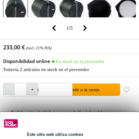
1
/
5
233,00 €
(incl. 21% IVA)
Disponibilidad online
En stock en el proveedor
Todavía 2 artículos en stock en el proveedor
añadir a la cesta
Pedido antes de 16 h = en unos 8 días laborables en casa
Más de 48.000 artículos en stock
1.250 marcas líderes
Este sitio web utiliza cookies