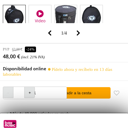
Video
1
/
4
PVP
63,00 €
-24%
48,00 €
(incl. 21% IVA)
Disponibilidad online
Pídelo ahora y recíbelo en 13 días
laborables
añadir a la cesta
Más de 48.000 artículos en stock
1.250 marcas líderes