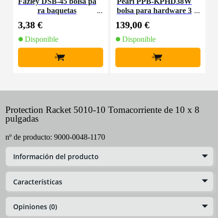
Fazley DSB-45 bolsa pa
Pearl PPB-KPHD38W
P
ra baquetas
bolsa para hardware 3
-
8" con ruedas
3,38 €
139,00 €
1
Disponible
Disponible
+
+
Protection Racket 5010-10 Tomacorriente de 10 x 8
pulgadas
nº de producto:
9000-0048-1170
Información del producto
Características
Opiniones (0)