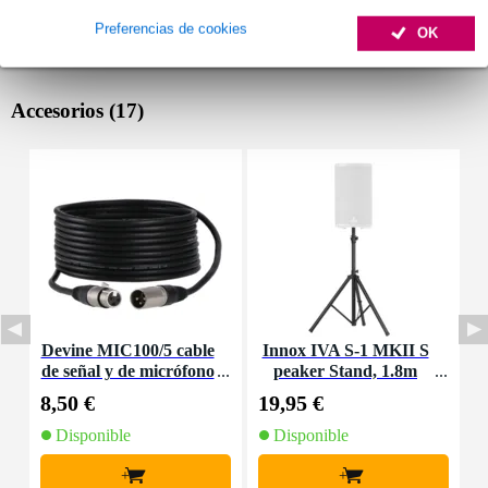
Preferencias de cookies
OK
Accesorios (17)
Devine MIC100/5 cable
Innox IVA S-1 MKII S
P
de señal y de micrófono
peaker Stand, 1.8m
m
XLR - 5 metros
8,50 €
19,95 €
0
Disponible
Disponible
+
+