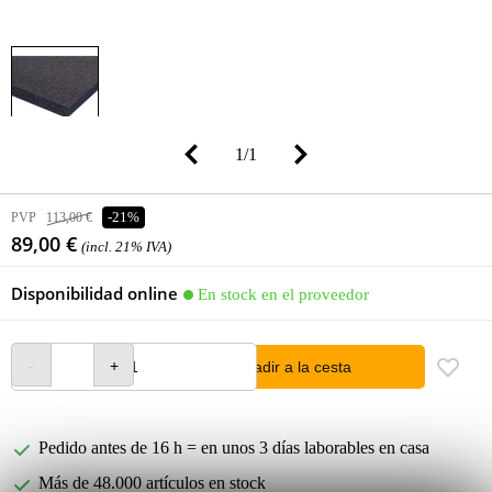
1
/
1
PVP
113,00 €
-21%
89,00 €
(incl. 21% IVA)
Disponibilidad online
En stock en el proveedor
añadir a la cesta
Pedido antes de 16 h = en unos 3 días laborables en casa
Más de 48.000 artículos en stock