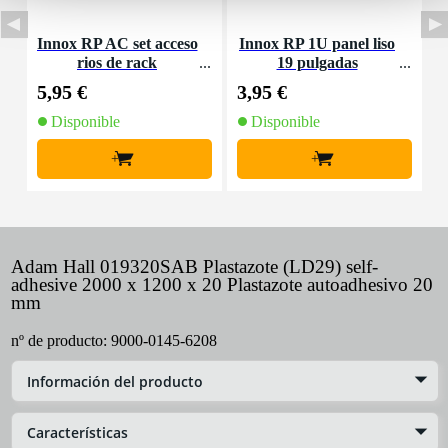
Innox RP AC set acceso
Innox RP 1U panel liso
rios de rack
19 pulgadas
M
5,95 €
3,95 €
4
Disponible
Disponible
+
+
Adam Hall 019320SAB Plastazote (LD29) self-
adhesive 2000 x 1200 x 20 Plastazote autoadhesivo 20
mm
nº de producto:
9000-0145-6208
Información del producto
Características