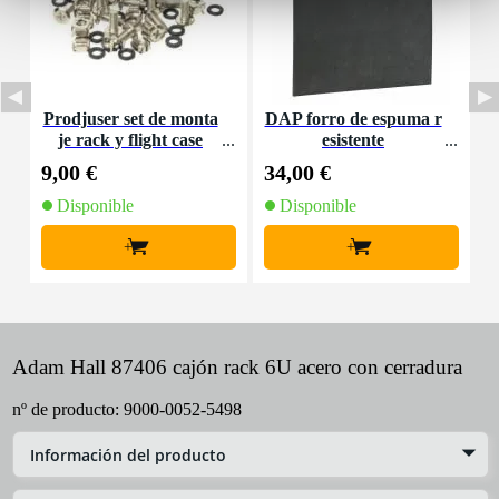
Prodjuser set de monta
DAP forro de espuma r
D
je rack y flight case
esistente
9,00 €
34,00 €
4
Disponible
Disponible
+
+
Adam Hall 87406 cajón rack 6U acero con cerradura
nº de producto:
9000-0052-5498
Información del producto