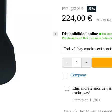
-5%
PVP
237,00 €
224,00 €
incl. 21% IVA
Disponibilidad online
En stoc
Pedido antes de 16 h = en unos 5 días l
Todavía hay muchas existencia
-
+
Comparar
Elija ahora 2 años de gar
exclusivas!
Premio de 11,20 €
Garantía Bax Music: El periodo