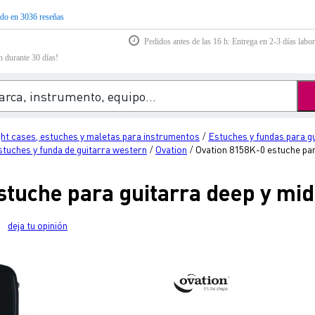
do en 3036 reseñas
Pedidos antes de las 16 h: Entrega en 2-3 días labor
n durante 30 días!
ght cases, estuches y maletas para instrumentos
Estuches y fundas para g
/
stuches y funda de guitarra western
Ovation
Ovation 8158K-0 estuche par
/
/
stuche para guitarra deep y mi
deja tu opinión