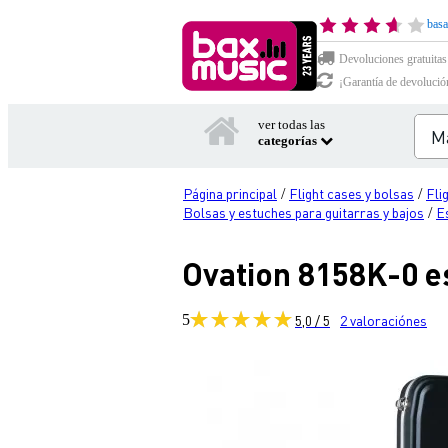
basa
Devoluciones gratuitas
¡Garantía de devolució
ver todas las
categorías
Página principal
Flight cases y bolsas
Fli
/
/
Bolsas y estuches para guitarras y bajos
E
/
Ovation 8158K-0 e
5
5,0 / 5
2
valoraciónes