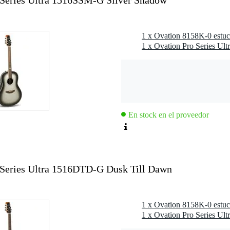
 Series Ultra 1516SSM-G Silver Shadow
picaduras
gro
 kg
1,9 x 49,5 x 22,9 cm
En stock en el proveedor
y Mid-Depth Roundback
12 cuerdas
 Series Ultra 1516DTD-G Dusk Till Dawn
on tapa