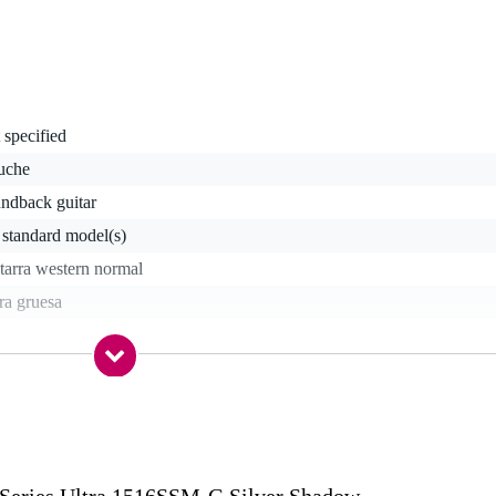
 specified
tuche
undback guitar
 standard model(s)
tarra western normal
ra gruesa
stico
e / n.a.
nstrumento