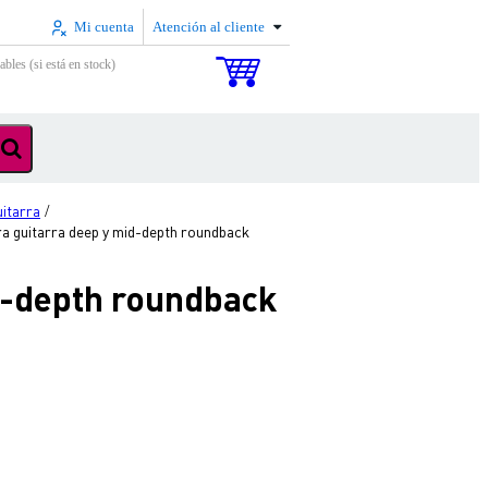
Mi cuenta
Atención al cliente
ables (si está en stock)
uitarra
/
a guitarra deep y mid-depth roundback
d-depth roundback