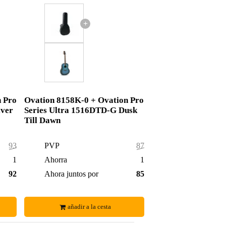
+
n Pro
Ovation 8158K-0 + Ovation Pro
lver
Series Ultra 1516DTD-G Dusk
Till Dawn
939,00 €
PVP
873,00 €
17,00 €
Ahorra
17,00 €
922,00 €
Ahora juntos por
856,00 €
añadir a la cesta