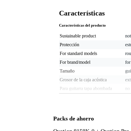
Características
Características del producto
Sustainable product
not
Protección
es
For standard models
ro
For brand/model
for
Tamaño
gui
Grosor de la caja acústica
ext
Para guitarra tapa abombada
no
Material
plá
Thickness of bag lining (mm)
non
Para cuántos instrumentos
1 i
Packs de ahorro
Superficie/s
sí