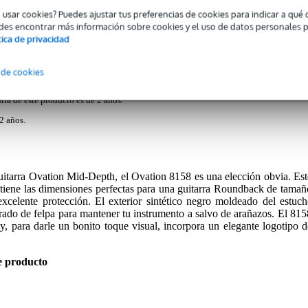
o usar cookies? Puedes ajustar tus preferencias de cookies para indicar a qu
des encontrar más información sobre cookies y el uso de datos personales 
a deep y mid-depth roundback
tica de privacidad
 de cookies
tía de este producto es de 2 años.
2 años.
guitarra Ovation Mid-Depth, el Ovation 8158 es una elección obvia. Est
tiene las dimensiones perfectas para una guitarra Roundback de tamañ
xcelente protección. El exterior sintético negro moldeado del estuch
orrado de felpa para mantener tu instrumento a salvo de arañazos. El 815
 y, para darle un bonito toque visual, incorpora un elegante logotipo d
e producto