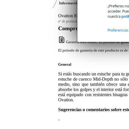
Información del producto
Opiniones
(2)
¿Prefieres n
acceder. Pue
Ovation 8158K-0 estuche para guitarr
nuestra
polí
nº de producto:
9000-0011-7028
Compromiso de servicio
Preferencias
Garantía Bax Music
: El periodo de garan
El periodo de garantía de este producto es de 
General
Si estás buscando un estuche para tu 
estuche de cuenco Mid-Depth no sólo 
medio, sino que también ofrece una e
absorbe los golpes y el interior está f
está equipado con resistentes bisagras
Ovation.
Sugerencias o comentarios sobre est
-