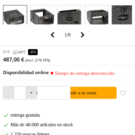
1
/
9
PVP
527,00 €
-8%
487,00 €
(incl. 21% IVA)
Disponibilidad online
Tiempo de entrega desconocido
añadir a la cesta
entrega gratuita
Más de 48.000 artículos en stock
1.250 marcas líderes