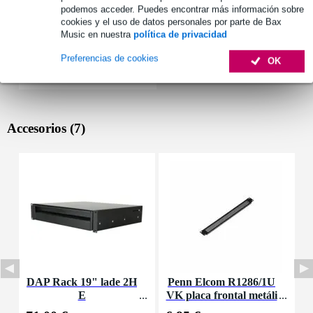
podemos acceder. Puedes encontrar más información sobre
cookies y el uso de datos personales por parte de Bax
Music en nuestra
política de privacidad
Preferencias de cookies
OK
Accesorios (7)
DAP Rack 19" lade 2H
Penn Elcom R1286/1U
D
E
VK placa frontal metáli
ca 1HE de ventilación