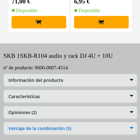
71,00 €
6,95 €
4
Disponible
Disponible
+
+
SKB 1SKB-R104 audio y rack DJ 4U + 10U
nº de producto:
9000-0007-4514
Información del producto
Características
Opiniones (2)
Ventaja de la combinación (5)