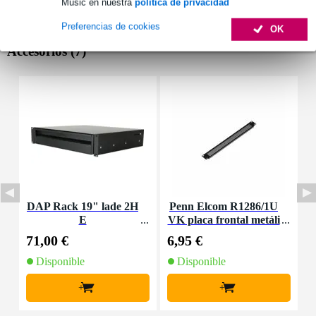
Music en nuestra
política de privacidad
Preferencias de cookies
OK
Accesorios (7)
DAP Rack 19" lade 2H
Penn Elcom R1286/1U
D
E
VK placa frontal metáli
ca 1HE de ventilación
71,00 €
6,95 €
4
Disponible
Disponible
+
+