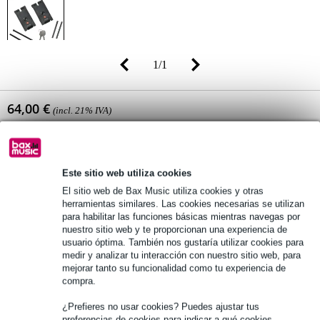
1
/
1
64,00 €
(incl. 21% IVA)
Disponibilidad online
En stock en el proveedor
Todavía 14 artículos en stock en el proveedor
Este sitio web utiliza cookies
El sitio web de Bax Music utiliza cookies y otras
herramientas similares. Las cookies necesarias se utilizan
añadir a la cesta
para habilitar las funciones básicas mientras navegas por
nuestro sitio web y te proporcionan una experiencia de
usuario óptima. También nos gustaría utilizar cookies para
medir y analizar tu interacción con nuestro sitio web, para
Pedido antes de 16 h = en unos 8 días laborables en casa
mejorar tanto su funcionalidad como tu experiencia de
compra.
Más de 48.000 artículos en stock
1.250 marcas líderes
¿Prefieres no usar cookies? Puedes ajustar tus
preferencias de cookies para indicar a qué cookies