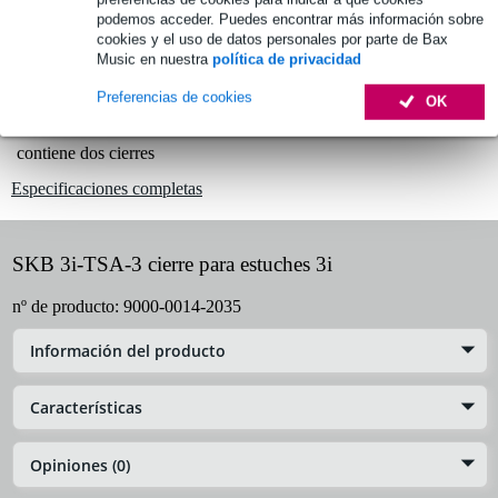
podemos acceder. Puedes encontrar más información sobre
cookies y el uso de datos personales por parte de Bax
Información del producto
Music en nuestra
política de privacidad
Cierre SKB para maletas 3i
Preferencias de cookies
OK
modelo: 3i-TSA-3
contiene dos cierres
Especificaciones completas
SKB 3i-TSA-3 cierre para estuches 3i
nº de producto:
9000-0014-2035
Información del producto
Características
Opiniones (0)