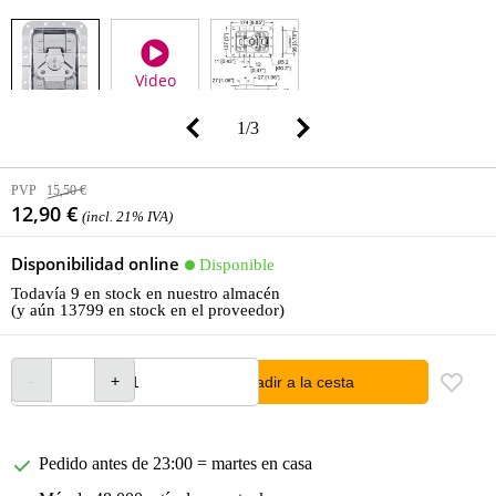
Video
1
/
3
PVP
15,50 €
12,90 €
(incl. 21% IVA)
Disponibilidad online
Disponible
Todavía 9 en stock en nuestro almacén
(y aún 13799 en stock en el proveedor)
añadir a la cesta
Pedido antes de 23:00 = martes en casa