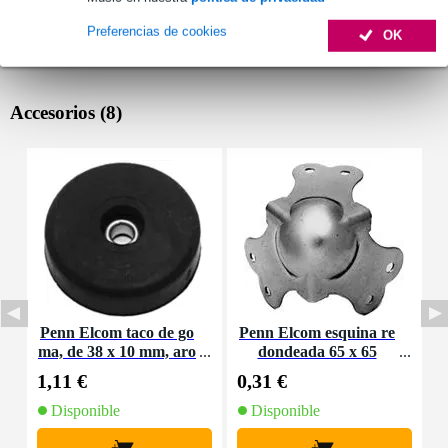
Preferencias de cookies
OK
Accesorios (8)
Penn Elcom taco de go
Penn Elcom esquina re
P
ma, de 38 x 10 mm, aro
dondeada 65 x 65
de acero
1,11 €
0,31 €
2
Disponible
Disponible
+
+