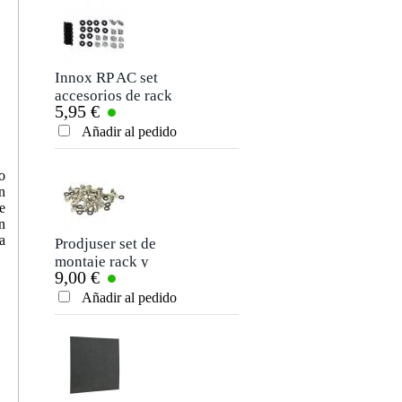
Deja tu opinión
Apodo
Aún no hay opiniones sobre este producto.
Innox RP AC set
accesorios de rack
5,95 €
Clasificación
Añadir al pedido
Comentario
o
n
e
n
a
Prodjuser set de
montaje rack y
9,00 €
flight case
Añadir al pedido
Enviar