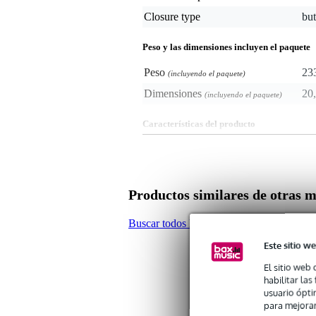
Closure type
but
Peso y las dimensiones incluyen el paquete
Peso
23
(incluyendo el paquete)
Dimensiones
20,
(incluyendo el paquete)
Características del producto
Hilec PAPILLONPM
cerradura de mariposa empotrad
profundidad de montaje: 12 mm
número de orificios de montaje:
Productos similares de otras 
dimensiones: 102 x 105 x 12 
peso: 0,233 kg
color: zinc
Buscar todos los productos en la categoría 
Este sitio we
El sitio web 
habilitar la
usuario ópti
para mejorar