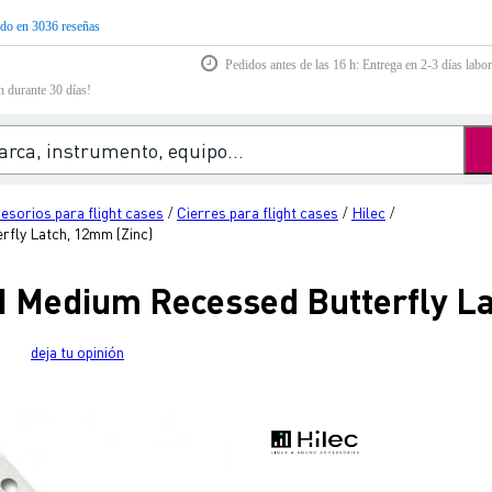
do en 3036 reseñas
Pedidos antes de las 16 h: Entrega en 2-3 días labor
n durante 30 días!
esorios para flight cases
Cierres para flight cases
Hilec
/
/
/
ly Latch, 12mm (Zinc)
Medium Recessed Butterfly La
deja tu opinión