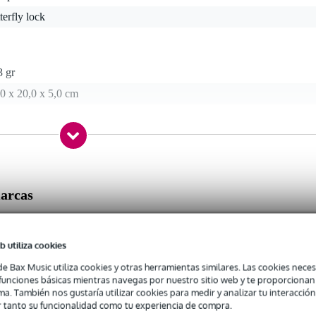
terfly lock
3 gr
0 x 20,0 x 5,0 cm
a media
 10
marcas
mm (LxAxA)
Cierres para flight cases
b utiliza cookies
de Bax Music utiliza cookies y otras herramientas similares. Las cookies neces
s funciones básicas mientras navegas por nuestro sitio web y te proporciona
ma. También nos gustaría utilizar cookies para medir y analizar tu interacción
 tanto su funcionalidad como tu experiencia de compra.