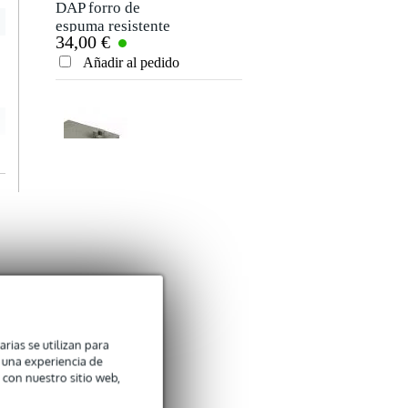
DAP forro de
espuma resistente
34,00 €
Añadir al pedido
DAP espuma para
flight case 120 x
40,00 €
60 x 5 cm
Añadir al pedido
DAP cubierta de
arias se utilizan para
n una experiencia de
espuma pearl foam
33,00 €
 con nuestro sitio web,
Añadir al pedido