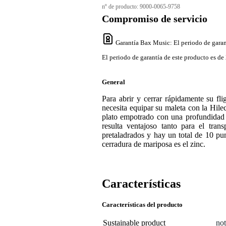
nº de producto:
9000-0065-9758
Compromiso de servicio
Garantía Bax Music
: El periodo de garan
El periodo de garantía de este producto es de 
General
Para abrir y cerrar rápidamente su fl
necesita equipar su maleta con la Hi
plato empotrado con una profundidad 
resulta ventajoso tanto para el tra
pretaladrados y hay un total de 10 pun
cerradura de mariposa es el zinc.
Características
Características del producto
Sustainable product
not