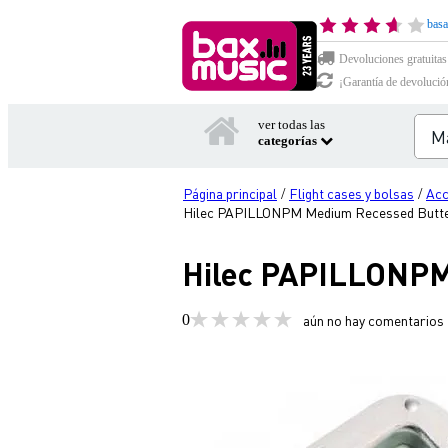
basa
Devoluciones gratuitas
¡Garantía de devolució
ver todas las
categorías
Página principal
Flight cases y bolsas
Acc
/
/
Hilec PAPILLONPM Medium Recessed Butterf
Hilec PAPILLONPM 
0
aún no hay comentarios