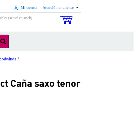
Mi cuenta
Atención al cliente
ables (si está en stock)
oodwinds
/
t Caña saxo tenor