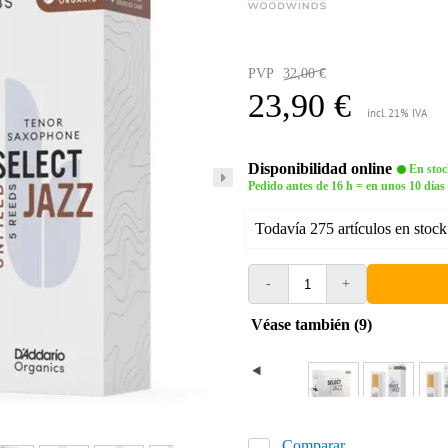
PVP
32,00 €
23,90 €
incl. 21% IVA
Disponibilidad online
En stoc
Pedido antes de 16 h = en unos 10 días
Todavía 275 artículos en stock
-
+
Véase también (9)
Comparar