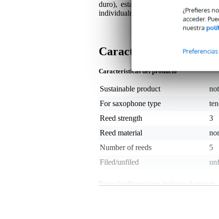
duro), estas cañas garantizan una ali
¿Prefieres n
individualmente en papeles reciclables.
acceder. Pue
nuestra
polí
Características
Preferencias
Características del producto
Sustainable product
not
For saxophone type
te
Reed strength
3
Reed material
no
Number of reeds
5
Filed/unfiled
unf
Peso y las dimensiones incluyen el paquete
Peso
50 
(incluyendo el paquete)
Dimensiones
12,
(incluyendo el paquete)