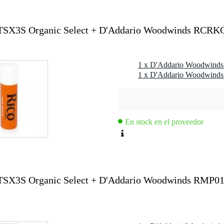
SX3S Organic Select + D'Addario Woodwinds RCRK
rma natural
o en un soporte de papel reciclable
TSX3S
 Jazz y otras boquillas para saxofón tenor
En stock en el proveedor
X3S Organic Select + D'Addario Woodwinds RMP01C