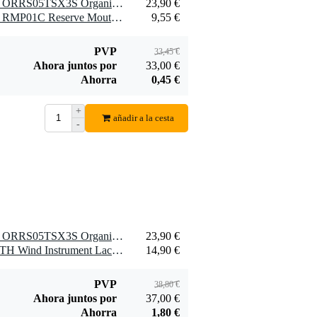
1 x D'Addario Woodwinds ORRS05TSX3S Organic Select Caña saxo tenor Jazz, 3 Soft, paquete de 5, sin lengüeta
23,90 €
1 x D'Addario Woodwinds RMP01C Reserve Mouthpiece Patches Clear (Pack of 5)
9,55 €
PVP
33,45 €
Ahora juntos por
33,00 €
Ahorra
0,45 €
+
añadir a la cesta
-
1 x D'Addario Woodwinds ORRS05TSX3S Organic Select Caña saxo tenor Jazz, 3 Soft, paquete de 5, sin lengüeta
23,90 €
1 x Yamaha BMMLCCLOTH Wind Instrument Lacquer Cloth
14,90 €
PVP
38,80 €
Ahora juntos por
37,00 €
Ahorra
1,80 €