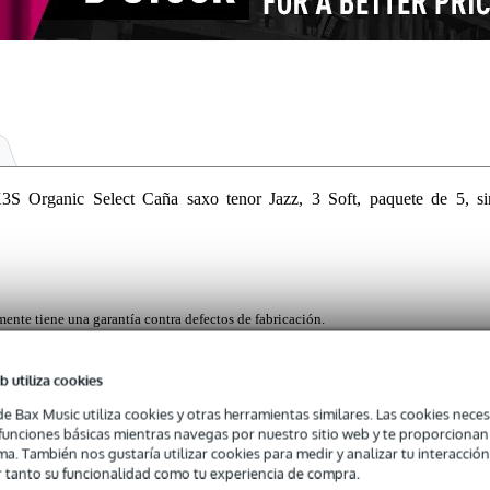
rganic Select Caña saxo tenor Jazz, 3 Soft, paquete de 5, si
mente tiene una garantía contra defectos de fabricación.
ntra defectos de fabricación.
b utiliza cookies
de Bax Music utiliza cookies y otras herramientas similares. Las cookies neces
s funciones básicas mientras navegas por nuestro sitio web y te proporciona
anic Select Jazz para saxofón tenor ofrecen una excelente proyección
ma. También nos gustaría utilizar cookies para medir y analizar tu interacción
tán diseñadas para una máxima articulación y flexibilidad, ideal para e
 tanto su funcionalidad como tu experiencia de compra.
quieren precisión. Disponibles en diferentes grosores (blando, medio 