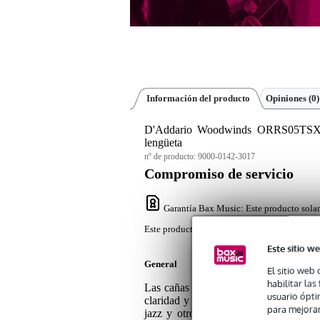
Información del producto
Opiniones
(0)
D'Addario Woodwinds ORRS05TSX3S O
lengüeta
nº de producto:
9000-0142-3017
Compromiso de servicio
Garantía Bax Music
: Este producto sola
Este producto solamente tiene una garantía co
Este sitio we
General
El sitio web 
habilitar la
Las cañas sin lengüeta D'Addario Org
usuario ópti
claridad y un sonido vivo. Las cañas es
para mejorar
jazz y otros estilos musicales que re