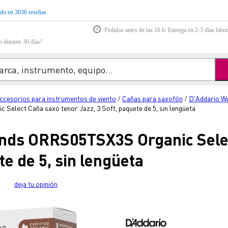
do en 3036 reseñas
Pedidos antes de las 16 h: Entrega en 2-3 días labor
n durante 30 días!
ccesorios para instrumentos de viento
Cañas para saxofón
D'Addario W
/
/
lect Caña saxo tenor Jazz, 3 Soft, paquete de 5, sin lengüeta
nds ORRS05TSX3S Organic Selec
te de 5, sin lengüeta
deja tu opinión