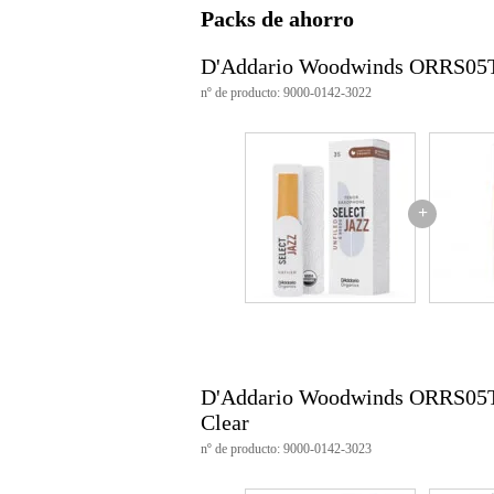
Packs de ahorro
Características del producto
D'Addario Woodwinds ORRS05T
Número de cañas: 5
nº de producto: 9000-0142-3022
Resistencia: 3 (blanda)
Tipo: Sin limar
Material: Cañas cultivadas de fo
Embalaje: individualmente sellad
Adecuado para: Saxofón tenor
Número de artículo: ORRS05
+
Producción: Made in USA
Adecuado para: D'Addario Select
D'Addario Woodwinds ORRS05TS
Clear
nº de producto: 9000-0142-3023