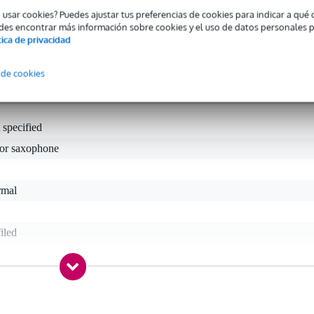
neación óptima con la boquilla. El paquete contiene 5 cañas, sellada
o usar cookies? Puedes ajustar tus preferencias de cookies para indicar a qu
des encontrar más información sobre cookies y el uso de datos personales 
tica de privacidad
 de cookies
 specified
nor saxophone
rmal
iled
gr
0 x 10,0 x 6,0 cm