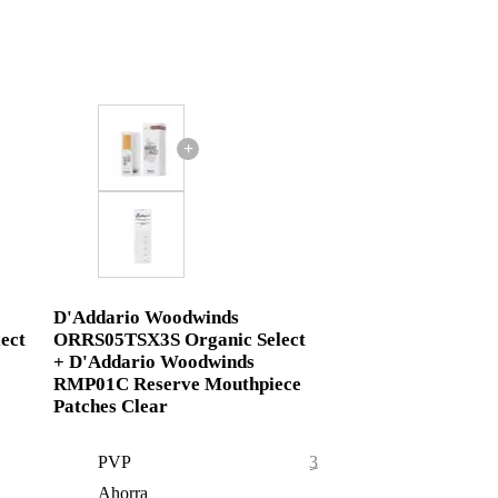
+
D'Addario Woodwinds
ect
ORRS05TSX3S Organic Select
+ D'Addario Woodwinds
RMP01C Reserve Mouthpiece
Patches Clear
PVP
33,45 €
Ahorra
0,45 €