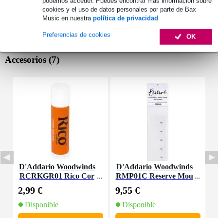
podemos acceder. Puedes encontrar más información sobre
cookies y el uso de datos personales por parte de Bax
Music en nuestra
política de privacidad
Preferencias de cookies
OK
Accesorios (7)
D'Addario Woodwinds
D'Addario Woodwinds
D
RCRKGR01 Rico Cor
RMP01C Reserve Mou
R
k Grease
thpiece Patches Clear
l
2,99 €
9,55 €
3
(Pack of 5)
Disponible
Disponible