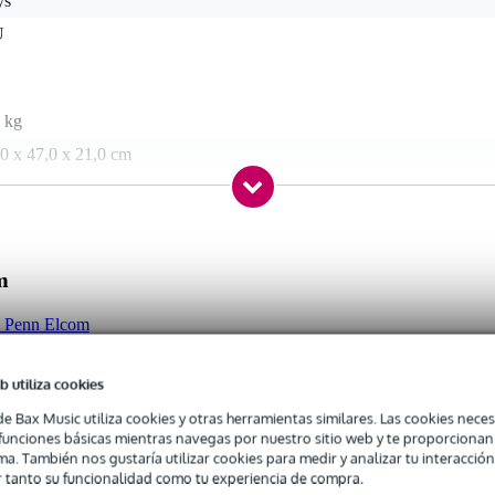
ys
U
 kg
0 x 47,0 x 21,0 cm
m
m (ancho x fondo x alto)
ca Penn Elcom
b utiliza cookies
de Bax Music utiliza cookies y otras herramientas similares. Las cookies neces
s funciones básicas mientras navegas por nuestro sitio web y te proporciona
ma. También nos gustaría utilizar cookies para medir y analizar tu interacción
 tanto su funcionalidad como tu experiencia de compra.