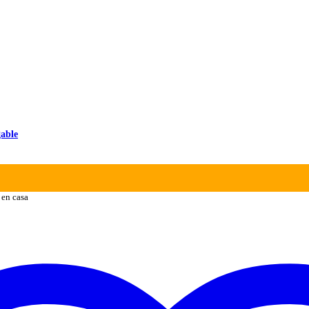
able
 en casa