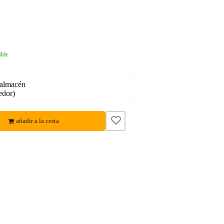
ble
 almacén
edor)
añadir a la cesta