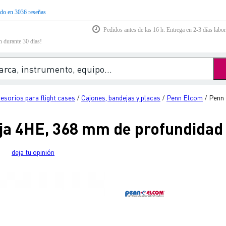
do en 3036 reseñas
Pedidos antes de las 16 h: Entrega en 2-3 días labor
n durante 30 días!
esorios para flight cases
Cajones, bandejas y placas
Penn Elcom
Penn 
/
/
/
ja 4HE, 368 mm de profundidad
deja tu opinión