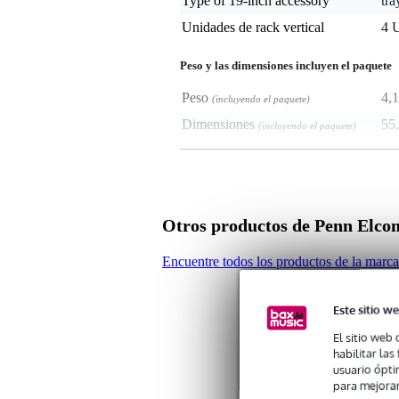
Type of 19-inch accessory
tra
Unidades de rack vertical
4 
Peso y las dimensiones incluyen el paquete
Peso
4,1
(incluyendo el paquete)
Dimensiones
55,
(incluyendo el paquete)
Características del producto
Soporte de inserción 4HE
material: acero de 1,5 mm
Otros productos de Penn Elco
color: negro
acabado: pintura en polvo
dimensiones: 483 x 368 x 178 m
Encuentre todos los productos de la mar
peso: 5 kg
Este sitio we
El sitio web 
habilitar la
usuario ópti
para mejorar