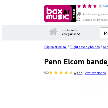
basa
Devoluciones gratuitas
¡Garantía de devolució
ver todas las
categorías
Página principal
Flight cases y bolsas
Acc
/
/
Penn Elcom bande
4.5
4,5 / 5
2
valoraciónes