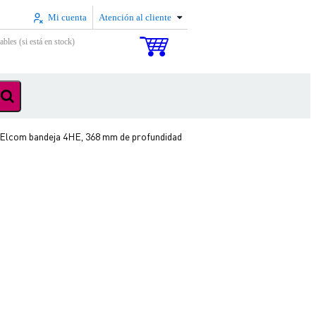
Mi cuenta
Atención al cliente
ables (si está en stock)
Elcom bandeja 4HE, 368 mm de profundidad