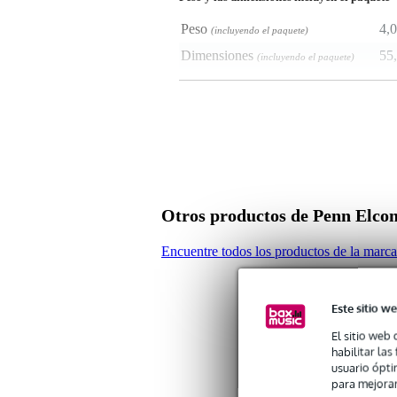
Peso
4,0
(incluyendo el paquete)
Dimensiones
55,
(incluyendo el paquete)
Características del producto
Soporte de inserción 3HE
material: acero de 1,5 mm
color: negro
mecanizado: recubierto de polvo
dimensiones: 483 x 368 x 133 m
peso: 4 kg
Otros productos de Penn Elco
Encuentre todos los productos de la mar
Este sitio we
El sitio web 
habilitar la
usuario ópti
para mejorar