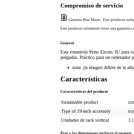
Compromiso de servicio
Garantía Bax Music
: Este producto sola
Este producto solamente tiene una garantía co
General
Esta estantería Penn Elcom 3U para ra
pulgadas. Práctico para un ordenador po
nota: ¡la imagen difiere de la altu
Características
Características del producto
Sustainable product
not
Type of 19-inch accessory
tra
Unidades de rack vertical
3 
Peso y las dimensiones incluyen el paquete