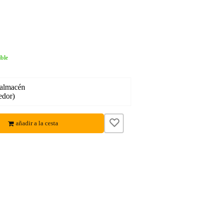
ble
 almacén
edor)
añadir a la cesta