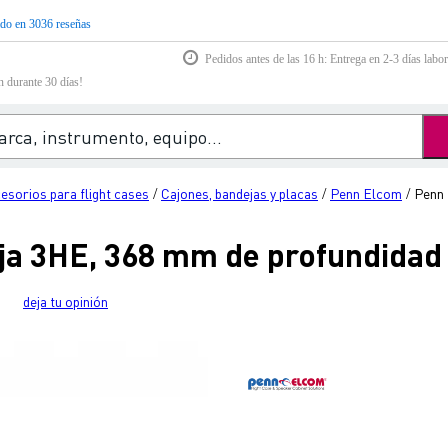
do en 3036 reseñas
Pedidos antes de las 16 h: Entrega en 2-3 días labor
n durante 30 días!
esorios para flight cases
Cajones, bandejas y placas
Penn Elcom
Penn 
/
/
/
ja 3HE, 368 mm de profundidad
deja tu opinión