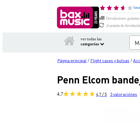
basa
Devoluciones gratuitas
¡Garantía de devolució
ver todas las
categorías
Página principal
Flight cases y bolsas
Acc
/
/
Penn Elcom bande
4.7
4,7 / 5
3
valoraciónes