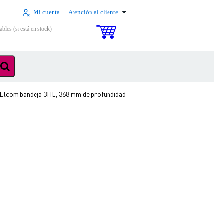
Mi cuenta
Atención al cliente
ables (si está en stock)
Elcom bandeja 3HE, 368 mm de profundidad