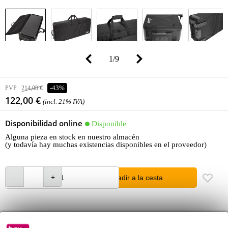
1
/
9
PVP
214,00 €
-43%
122,00 €
(incl. 21% IVA)
Disponibilidad online
Disponible
Alguna pieza en stock en nuestro almacén
(y todavía hay muchas existencias disponibles en el proveedor)
añadir a la cesta
Pídelo ahora = miércoles en casa