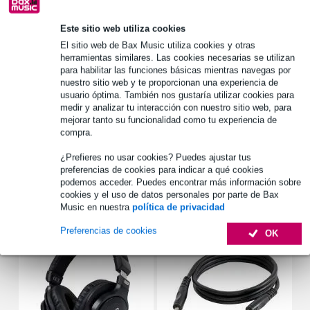
Más de 48.000 artículos en stock
1.250 marcas líderes
Este sitio web utiliza cookies
El sitio web de Bax Music utiliza cookies y otras
herramientas similares. Las cookies necesarias se utilizan
para habilitar las funciones básicas mientras navegas por
Información del producto
nuestro sitio web y te proporcionan una experiencia de
usuario óptima. También nos gustaría utilizar cookies para
SPT-77-BK
medir y analizar tu interacción con nuestro sitio web, para
gig-bag para Crumar Seven
mejorar tanto su funcionalidad como tu experiencia de
compra.
utilizable como bolsa de transporte y trolley
¿Prefieres no usar cookies? Puedes ajustar tus
Especificaciones completas
preferencias de cookies para indicar a qué cookies
podemos acceder. Puedes encontrar más información sobre
cookies y el uso de datos personales por parte de Bax
Accesorios (25)
Music en nuestra
política de privacidad
Preferencias de cookies
OK