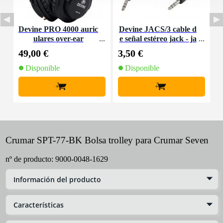
Devine PRO 4000 auric
Devine JACS/3 cable d
ulares over-ear
e señal estéreo jack - ja
d
ck de 3 metros
49,00 €
3,50 €
6
Disponible
Disponible
+
+
Crumar SPT-77-BK Bolsa trolley para Crumar Seven
nº de producto:
9000-0048-1629
Información del producto
Características