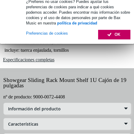
Más de 48.000 artículos en stock
¿Prefieres no usar cookies? Puedes ajustar tus
preferencias de cookies para indicar a qué cookies
1.250 marcas líderes
podemos acceder. Puedes encontrar más información sobre
cookies y el uso de datos personales por parte de Bax
Music en nuestra
política de privacidad
Información del producto
Preferencias de cookies
OK
dimensiones: 48 x 36 x 3,9 cm
incluye: tuerca enjaulada, tornillos
Especificaciones completas
Showgear Sliding Rack Mount Shelf 1U Cajón de 19
pulgadas
nº de producto:
9000-0072-4408
Información del producto
Características