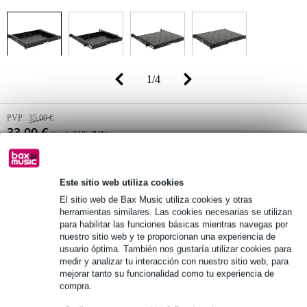
1
/
4
PVP
35,00 €
33,00 €
(incl. 21% IVA)
Disponibilidad online
Disponible
Todavía 4 en stock en nuestro almacén
Este sitio web utiliza cookies
(y todavía hay muchas existencias disponibles en el proveedor)
El sitio web de Bax Music utiliza cookies y otras
herramientas similares. Las cookies necesarias se utilizan
para habilitar las funciones básicas mientras navegas por
nuestro sitio web y te proporcionan una experiencia de
añadir a la cesta
usuario óptima. También nos gustaría utilizar cookies para
medir y analizar tu interacción con nuestro sitio web, para
mejorar tanto su funcionalidad como tu experiencia de
compra.
Pídelo ahora = miércoles en casa