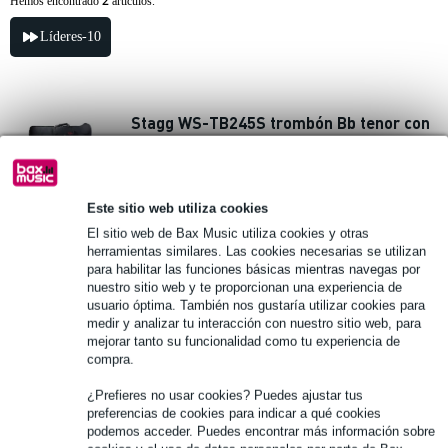
2
Hemos encontrado
artículos.
Líderes-10
Stagg WS-TB245S trombón Bb tenor con
funda incluida
272,00 €
PVP
445,00 €
Este sitio web utiliza cookies
Tiempo de entrega desconocido
El sitio web de Bax Music utiliza cookies y otras
herramientas similares. Las cookies necesarias se utilizan
para habilitar las funciones básicas mientras navegas por
añadir a la cesta
nuestro sitio web y te proporcionan una experiencia de
usuario óptima. También nos gustaría utilizar cookies para
medir y analizar tu interacción con nuestro sitio web, para
94 valoraciónes
mejorar tanto su funcionalidad como tu experiencia de
compra.
Stagg WS-TB245S Kit de iniciación para
trombón tenor en Si bemol
¿Prefieres no usar cookies? Puedes ajustar tus
preferencias de cookies para indicar a qué cookies
podemos acceder. Puedes encontrar más información sobre
291,00 €