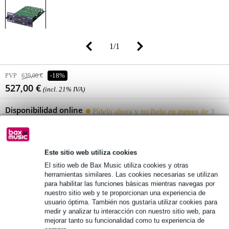
1
/
1
PVP
639,00 €
-18%
527,00 €
(incl. 21% IVA)
Disponibilidad online
Pídelo ahora y recíbelo en menos de 3
semanas
Este sitio web utiliza cookies
añadir a la cesta
El sitio web de Bax Music utiliza cookies y otras
herramientas similares. Las cookies necesarias se utilizan
para habilitar las funciones básicas mientras navegas por
entrega gratuita
nuestro sitio web y te proporcionan una experiencia de
usuario óptima. También nos gustaría utilizar cookies para
Más de 48.000 artículos en stock
medir y analizar tu interacción con nuestro sitio web, para
mejorar tanto su funcionalidad como tu experiencia de
1.250 marcas líderes