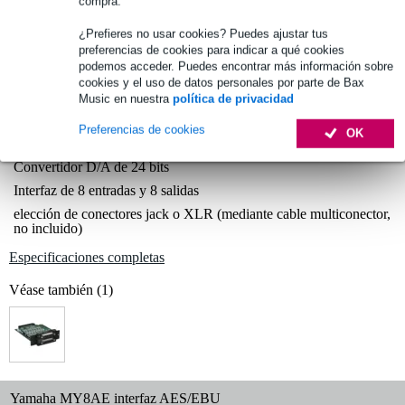
compra.
¿Prefieres no usar cookies? Puedes ajustar tus
Elija ahora 2 años de garantía adicional y más ventajas
preferencias de cookies para indicar a qué cookies
exclusivas!
podemos acceder. Puedes encontrar más información sobre
cookies y el uso de datos personales por parte de Bax
Premio de 26,35 €
Music en nuestra
política de privacidad
Preferencias de cookies
Información del producto
OK
Convertidor D/A de 24 bits
Interfaz de 8 entradas y 8 salidas
elección de conectores jack o XLR (mediante cable multiconector,
no incluido)
Especificaciones completas
Véase también (1)
Yamaha MY8AE interfaz AES/EBU