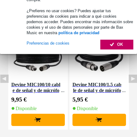
¿Prefieres no usar cookies? Puedes ajustar tus
Accesorios (14)
preferencias de cookies para indicar a qué cookies
podemos acceder. Puedes encontrar más información sobre
cookies y el uso de datos personales por parte de Bax
Music en nuestra
política de privacidad
Preferencias de cookies
OK
Devine MIC100/10 cabl
Devine MIC100/1.5 cab
D
e de señal y de micrófo
le de señal y de micrófo
d
no XLR - 10 metros
no XLR - 1,5 metros
9,95 €
5,95 €
8
Disponible
Disponible
+
+