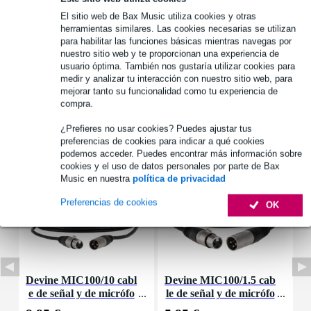
1.250 marcas líderes
El sitio web de Bax Music utiliza cookies y otras
herramientas similares. Las cookies necesarias se utilizan
para habilitar las funciones básicas mientras navegas por
nuestro sitio web y te proporcionan una experiencia de
Información del producto
usuario óptima. También nos gustaría utilizar cookies para
medir y analizar tu interacción con nuestro sitio web, para
Especificaciones completas
mejorar tanto su funcionalidad como tu experiencia de
compra.
Accesorios (22)
¿Prefieres no usar cookies? Puedes ajustar tus
preferencias de cookies para indicar a qué cookies
podemos acceder. Puedes encontrar más información sobre
cookies y el uso de datos personales por parte de Bax
Music en nuestra
política de privacidad
Preferencias de cookies
OK
Devine MIC100/10 cabl
Devine MIC100/1.5 cab
D
e de señal y de micrófo
le de señal y de micrófo
d
no XLR - 10 metros
no XLR - 1,5 metros