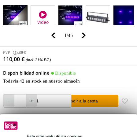
Video
1
/
45
PVP
113,00 €
110,00 €
(incl. 21% IVA)
Disponibilidad online
Disponible
Todavía 42 en stock en nuestro almacén
añadir a la cesta
Pídelo ahora = miércoles en casa
Más de 48.000 artículos en stock
Este sitio web utiliza cookies