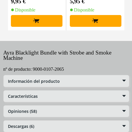
9,95 €
5,95 €
8
Disponible
Disponible
+
+
Ayra Blacklight Bundle with Strobe and Smoke
Machine
nº de producto:
9000-0107-2065
Información del producto
Características
Opiniones (58)
Descargas (6)