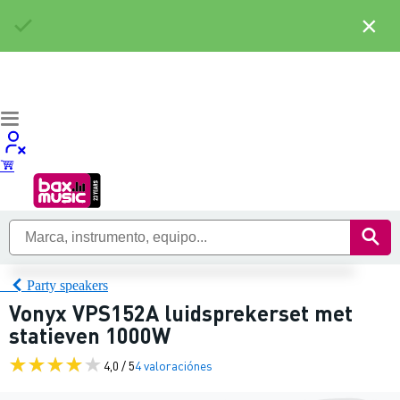
×
Party speakers
Vonyx VPS152A luidsprekerset met
statieven 1000W
4,0 / 5
4 valoraciónes