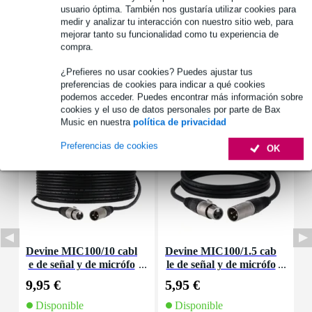
Véase también (1)
usuario óptima. También nos gustaría utilizar cookies para
medir y analizar tu interacción con nuestro sitio web, para
mejorar tanto su funcionalidad como tu experiencia de
compra.
¿Prefieres no usar cookies? Puedes ajustar tus
preferencias de cookies para indicar a qué cookies
Accesorios (6)
podemos acceder. Puedes encontrar más información sobre
cookies y el uso de datos personales por parte de Bax
Music en nuestra
política de privacidad
Preferencias de cookies
OK
Devine MIC100/10 cabl
Devine MIC100/1.5 cab
D
e de señal y de micrófo
le de señal y de micrófo
d
no XLR - 10 metros
no XLR - 1,5 metros
9,95 €
5,95 €
8
Disponible
Disponible