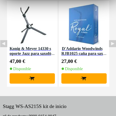
Konig & Meyer 14330 s
D'Addario Woodwinds
D
oporte Jazz para saxofó
RJB1025 caña para sax
n alto en mi bemol
ofón alto Royal, 2.5
p
47,00 €
27,00 €
2
Disponible
Disponible
+
+
Stagg WS-AS215S kit de inicio