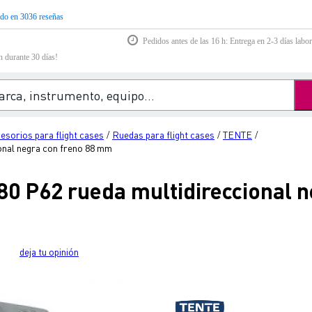
do en 3036 reseñas
Pedidos antes de las 16 h: Entrega en 2-3 días labor
n durante 30 días!
esorios para flight cases
Ruedas para flight cases
TENTE
/
/
/
onal negra con freno 88 mm
0 P62 rueda multidireccional n
deja tu opinión