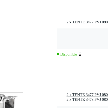
m
x 60 mm
de -20 a 60 grados centígrados
 kg
 kg
Disponible
2 x TENTE 3478 PVJ 080 