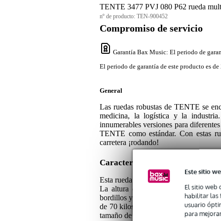
TENTE 3477 PVJ 080 P62 rueda multi
nº de producto:
TEN-900452
Compromiso de servicio
Garantía Bax Music
: El periodo de garan
El periodo de garantía de este producto es de 
General
Las ruedas robustas de TENTE se encu
medicina, la logística y la industr
innumerables versiones para diferentes
TENTE como estándar. Con estas rue
carretera ¡rodando!
Características de la rueda TE
Este sitio we
Esta rueda es ideal para atornillar deb
El sitio web 
La altura de la rueda es de 80 milí
habilitar la
bordillos y baches. La rueda de 35 mil
usuario ópti
de 70 kilos por rueda. La altura de mo
para mejorar
tamaño de la rueda. Las ruedas disponen