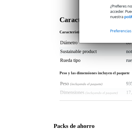
¿Prefieres n
acceder. Pue
nuestra
polí
Características
Preferencias
Características del producto
Diámetro
80
Sustainable product
not
Rueda tipo
rue
Peso y las dimensiones incluyen el paquete
Peso
93
(incluyendo el paquete)
Dimensiones
17,
(incluyendo el paquete)
Características del producto
Rueda giratoria TENTE con dob
diámetro: 80 mm
Packs de ahorro
con placa de montaje
anchura: 35 mm