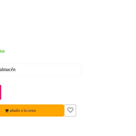
ble
 almacén
añadir a la cesta