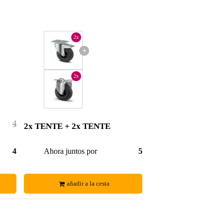
2x
+
2x
45,90 €
2x TENTE + 2x TENTE
0,90 €
45,00 €
Ahora juntos por
51,56 €
añadir a la cesta