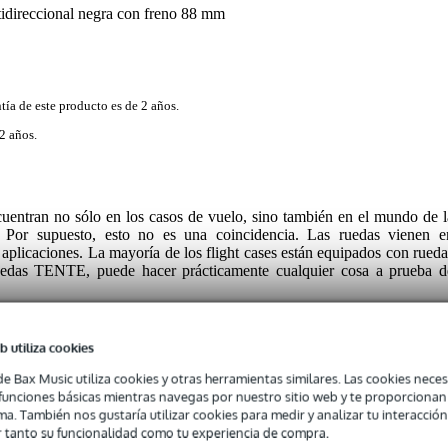
direccional negra con freno 88 mm
tía de este producto es de 2 años.
2 años.
entran no sólo en los casos de vuelo, sino también en el mundo de l
ia. Por supuesto, esto no es una coincidencia. Las ruedas vienen e
 aplicaciones. La mayoría de los flight cases están equipados con rueda
das TENTE, puede hacer prácticamente cualquier cosa a prueba d
NTE 3477 80mm con freno:
b utiliza cookies
ajo de una maleta o mueble DJ gracias a su conveniente placa de montaje
de Bax Music utiliza cookies y otras herramientas similares. Las cookies neces
metros. Es lo suficientemente grande como para pasar por encima d
s funciones básicas mientras navegas por nuestro sitio web y te proporciona
ímetros de ancho es de goma negra resistente y la capacidad de carga e
ma. También nos gustaría utilizar cookies para medir y analizar tu interacción
ntaje es de sólo 108 milímetros, bastante pequeña teniendo en cuenta e
 tanto su funcionalidad como tu experiencia de compra.
 de freno para evitar que la carga se salga sin querer.