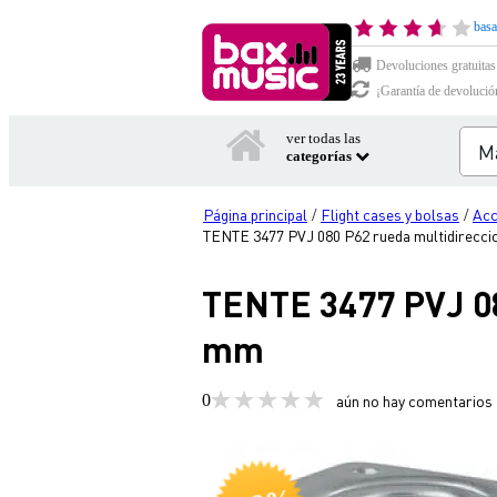
basa
Devoluciones gratuitas
¡Garantía de devolució
ver todas las
categorías
Página principal
Flight cases y bolsas
Acc
/
/
TENTE 3477 PVJ 080 P62 rueda multidirecci
TENTE 3477 PVJ 08
mm
0
aún no hay comentarios