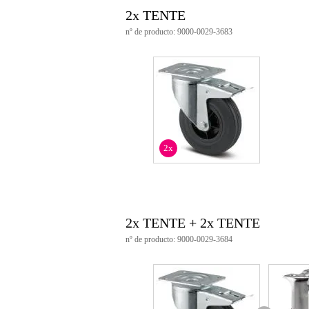
tamaño de la placa: 105 x 85 m
2x TENTE
distancia entre agujeros: 80/77 
nº de producto: 9000-0029-3683
agujero de fijación: 9 mm
apertura: 246 mm
extensión: 44,5 mm
altura de construcción: 108 mm
temperatura de funcionamiento: 
norma estándar: EN 12532
capacidad de carga dinámica: 70
capacidad de carga estática: 140
color: negro
2x
2x TENTE + 2x TENTE
nº de producto: 9000-0029-3684