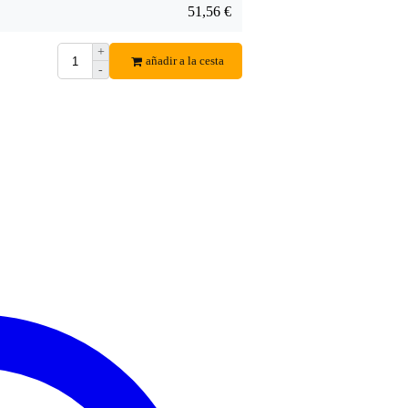
51,56 €
+
añadir a la cesta
-