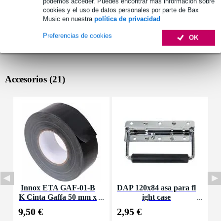
podemos acceder. Puedes encontrar más información sobre
cookies y el uso de datos personales por parte de Bax
Music en nuestra
política de privacidad
Preferencias de cookies
OK
Accesorios (21)
Innox ETA GAF-01-B
DAP 120x84 asa para fl
P
K Cinta Gaffa 50 mm x
ight case
p
50 m negra
9,50 €
2,95 €
1