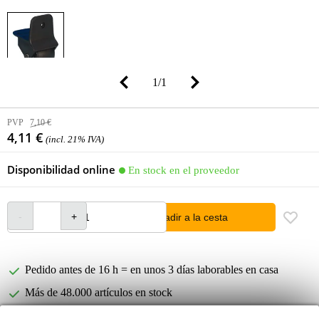
1
/
1
PVP
7,10 €
4,11 €
(incl. 21% IVA)
Disponibilidad online
En stock en el proveedor
añadir a la cesta
Pedido antes de 16 h = en unos 3 días laborables en casa
Más de 48.000 artículos en stock
1.250 marcas líderes