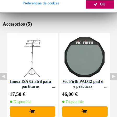
Preferencias de cookies
OK
Accesorios (5)
Innox ISA 02 atril para
Vic Firth PAD12 pad d
V
partituras
e prácticas
e
17,50 €
46,00 €
1
Disponible
Disponible
+
+