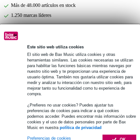
Más de 48.000 artículos en stock
1.250 marcas líderes
Elija ahora 2 años de garantía adicional y más ventajas
exclusivas!
Este sitio web utiliza cookies
Premio de 29,90 €
El sitio web de Bax Music utiliza cookies y otras
herramientas similares. Las cookies necesarias se utilizan
Información del producto
para habilitar las funciones básicas mientras navegas por
nuestro sitio web y te proporcionan una experiencia de
Tascam CD-400UDAB
usuario óptima. También nos gustaría utilizar cookies para
medir y analizar tu interacción con nuestro sitio web, para
reproductor multimedia con sintonizador y Bluetooth
mejorar tanto su funcionalidad como tu experiencia de
pantalla LCD nítida
compra.
Especificaciones completas
¿Prefieres no usar cookies? Puedes ajustar tus
preferencias de cookies para indicar a qué cookies
podemos acceder. Puedes encontrar más información sobre
Accesorios (11)
cookies y el uso de datos personales por parte de Bax
Music en nuestra
política de privacidad
Preferencias de cookies
OK