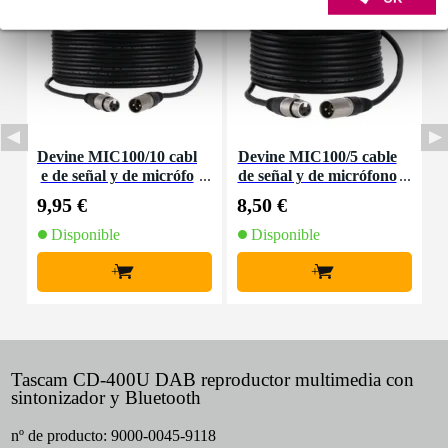
Devine MIC100/10 cabl
Devine MIC100/5 cable
e de señal y de micrófo
de señal y de micrófono
m
no XLR - 10 metros
XLR - 5 metros
9,95 €
8,50 €
3
Disponible
Disponible
+
+
Tascam CD-400U DAB reproductor multimedia con
sintonizador y Bluetooth
nº de producto:
9000-0045-9118