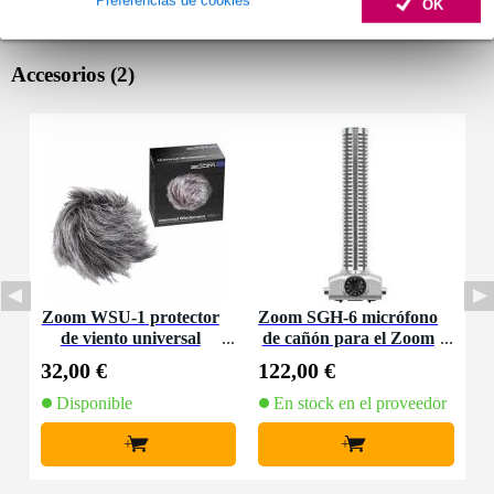
OK
Accesorios (2)
Zoom WSU-1 protector
Zoom SGH-6 micrófono
de viento universal
de cañón para el Zoom
H5 y el H6
32,00 €
122,00 €
Disponible
En stock en el proveedor
+
+