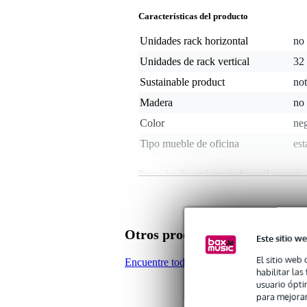
Características del producto
Unidades rack horizontal
no 
Unidades de rack vertical
32
Sustainable product
not
Madera
no 
Color
ne
Tipo mueble de oficina
est
Peso y las dimensiones incluyen el paquete
Peso
35
(incluyendo el paquete)
Dimensiones
15
(incluyendo el paquete)
Otros productos de Penn Elco
Este sitio we
Características del producto
El sitio web 
Encuentre todos los productos de la mar
armario para servidor de 19
habilitar la
altura: 32 U
usuario ópti
profundidad: 1 m
para mejorar