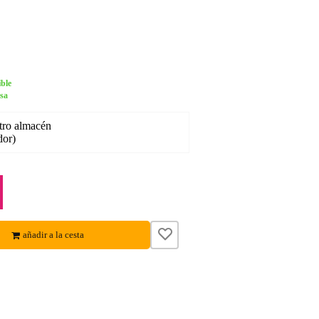
ble
asa
tro almacén
dor)
añadir a la cesta