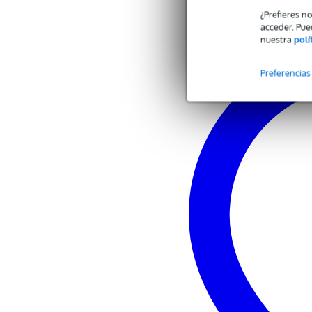
material: acero de 2 mm
profundidad de carril rack ajusta
¿Prefieres n
peso: 35 kg
acceder. Pue
nuestra
polí
Preferencias