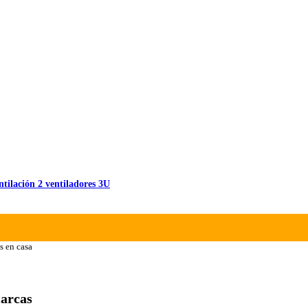
ilación 2 ventiladores 3U
s en casa
marcas