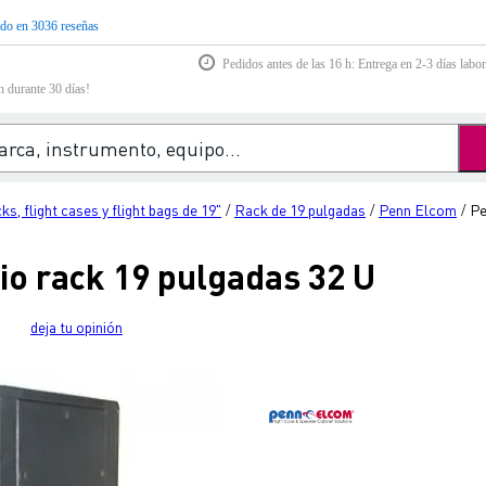
do en 3036 reseñas
Pedidos antes de las 16 h: Entrega en 2-3 días labor
n durante 30 días!
ks, flight cases y flight bags de 19"
Rack de 19 pulgadas
Penn Elcom
Pe
/
/
/
o rack 19 pulgadas 32 U
deja tu opinión