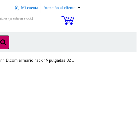
Mi cuenta
Atención al cliente
ables (si está en stock)
nn Elcom armario rack 19 pulgadas 32 U