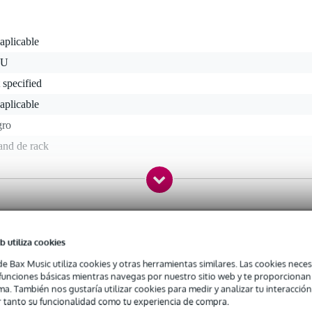
aplicable
 U
 specified
aplicable
gro
and de rack
,0 kg
6,0 x 110,0 x 68,0 cm
m
b utiliza cookies
de Bax Music utiliza cookies y otras herramientas similares. Las cookies neces
ca Penn Elcom
s funciones básicas mientras navegas por nuestro sitio web y te proporciona
ma. También nos gustaría utilizar cookies para medir y analizar tu interacción
 tanto su funcionalidad como tu experiencia de compra.