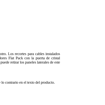
Deja tu opinión
Apodo
Aún no hay opiniones so
Clasificación
Comentario
otro. Los recortes para cables instalados
ores Flat Pack con la puerta de cristal
uede retirar los paneles laterales de este
lo contrario en el texto del producto.
Enviar