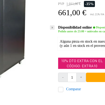
-35%
PVP
1.011,00 €
661,00 €
incl. 21% IVA
Disponibilidad online
Disponi
Pedido antes de 23:00 = miércoles en c
Alguna pieza en stock en nues
(y aún 1 en stock en el provee
10% DTO EXTRA CON EL
CÓDIGO: EXTRA10
-
+
Comparar