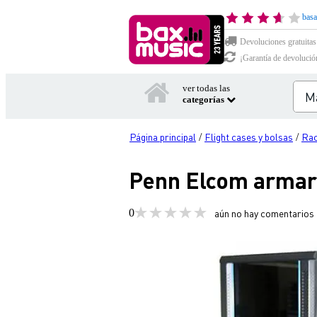
basa
Devoluciones gratuitas
¡Garantía de devolució
ver todas las
categorías
Página principal
Flight cases y bolsas
Rac
/
/
Penn Elcom armari
0
aún no hay comentarios