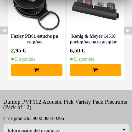
Fazley PB01 estuche pa
Konig & Meyer 14510
ra púas
portapúas para acoplar
d
en soportes
2,95 €
6,50 €
9
Disponible
Disponible
+
+
Dunlop PVP112 Acoustic Pick Variety Pack Plectrums
(Pack of 12)
nº de producto:
9000-0064-0296
Información del producto