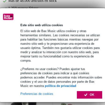
Más de 48.000 artículos en stock
1.250 marcas líderes
Información del producto
Este sitio web utiliza cookies
El sitio web de Bax Music utiliza cookies y otras
Dunlop PVP112
herramientas similares. Las cookies necesarias se utilizan
Paquete variado de púas acústicas
para habilitar las funciones básicas mientras navegas por
nuestro sitio web y te proporcionan una experiencia de
juego de púas (12 piezas)
usuario óptima. También nos gustaría utilizar cookies para
1x Ultex 0.60 mm
medir y analizar tu interacción con nuestro sitio web, para
1 x Tortex 0.60 mm
mejorar tanto su funcionalidad como tu experiencia de
compra.
1 x Tortex 0.73 mm
Especificaciones completas
¿Prefieres no usar cookies? Puedes ajustar tus
preferencias de cookies para indicar a qué cookies
podemos acceder. Puedes encontrar más información sobre
Accesorios (4)
cookies y el uso de datos personales por parte de Bax
Music en nuestra
política de privacidad
Preferencias de cookies
OK