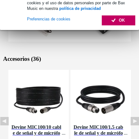
cookies y el uso de datos personales por parte de Bax
Music en nuestra
política de privacidad
Preferencias de cookies
OK
Accesorios (36)
Devine MIC100/10 cabl
Devine MIC100/1.5 cab
D
e de señal y de micrófo
le de señal y de micrófo
d
no XLR - 10 metros
no XLR - 1,5 metros