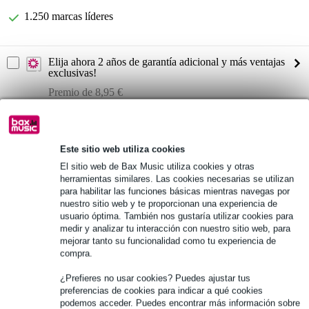
1.250 marcas líderes
Elija ahora 2 años de garantía adicional y más ventajas
exclusivas!
Premio de 8,95 €
Información del producto
Este sitio web utiliza cookies
Ayra DigiCon-1
El sitio web de Bax Music utiliza cookies y otras
Control de iluminación USB/MIDI para software DMX
herramientas similares. Las cookies necesarias se utilizan
compatibilidad nativa con Nicolaudie Sunlite Suite 3
para habilitar las funciones básicas mientras navegas por
nuestro sitio web y te proporcionan una experiencia de
Especificaciones completas
usuario óptima. También nos gustaría utilizar cookies para
medir y analizar tu interacción con nuestro sitio web, para
mejorar tanto su funcionalidad como tu experiencia de
Véase también (2)
compra.
¿Prefieres no usar cookies? Puedes ajustar tus
preferencias de cookies para indicar a qué cookies
podemos acceder. Puedes encontrar más información sobre