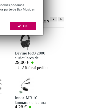
é cookies podemos
por parte de Bax Music en
OTROS CLIENTES
TAMBIÉN COMPRARON
OK
Devine PRO 2000
Devine PRO 5000
auriculares de
auriculares de
29,00 €
55,00 €
estudio
estudio
Añadir al pedido
Añadir al pedido
a
s
s
n
Innox MB 10
Fazley KeyNote
lámpara de lectura
Sheet 88 Note
4,28 €
7,50 €
Stickers for