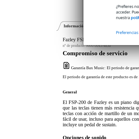
¿Prefieres n
acceder. Pue
nuestra
polí
Información del producto
Vídeos (1)
Preferencias
Fazley FSP-200-W piano digital blanc
nº de producto:
9000-0045-4830
Compromiso de servicio
Garantía Bax Music
: El periodo de garan
El periodo de garantía de este producto es de 
General
El FSP-200 de Fazley es un piano digit
que las teclas tienen más resistencia 
teclas con acción de martillo de un 
fácil de usar, incluso para aquellos co
incluye un pedal de sustain.
Opciones de sonido