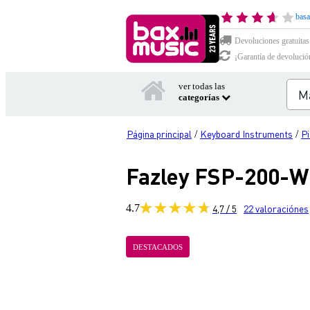
basa
Devoluciones gratuitas
¡Garantía de devolució
ver todas las
categorías
Página principal
Keyboard Instruments
P
/
/
Fazley FSP-200-W 
4.7
4,7 / 5
22
valoraciónes
DESTACADOS