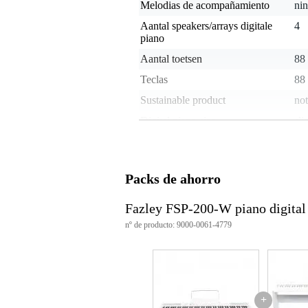
Melodias de acompañamiento
ni
Aantal speakers/arrays digitale
4
piano
Aantal toetsen
88
Teclas
88
Sustainable product
not
Digital piano size
sli
Functionality
inc
alg
Functionaliteit digitale piano
sam
Packs de ahorro
Peso
6 -
Fazley FSP-200-W piano digital 
Included
mus
nº de producto: 9000-0061-4779
Incluye pedal
sí,
Ampli integrado
2x
Klankaanbod digitale piano
kle
Fuente de sonido
sa
+