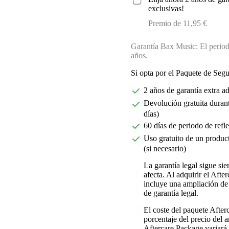
exclusivas!
Premio de 11,95 €
Garantía Bax Music: El periodo
años.
Si opta por el Paquete de Seg
2 años de garantía extra a
Devolución gratuita durant
días)
60 días de periodo de refl
Uso gratuito de un product
(si necesario)
La garantía legal sigue si
afecta. Al adquirir el Aft
incluye una ampliación de 
de garantía legal.
El coste del paquete Afte
porcentaje del precio del ar
Aftercare Package variará d