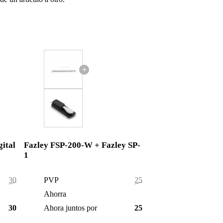
+
ital
Fazley FSP-200-W + Fazley SP-
1
308,00 €
PVP
256,50 €
8,00 €
Ahorra
1,50 €
300,00 €
Ahora juntos por
255,00 €