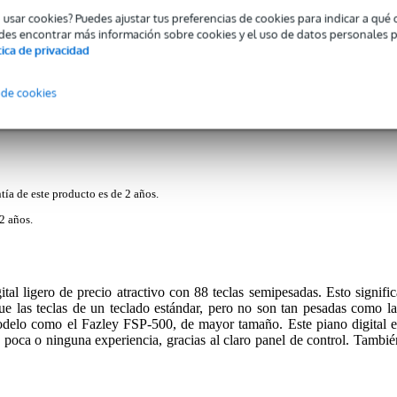
o usar cookies? Puedes ajustar tus preferencias de cookies para indicar a qu
des encontrar más información sobre cookies y el uso de datos personales 
tica de privacidad
Foto 360°
Opiniones
(22)
Descargas (1)
 de cookies
o
tía de este producto es de 2 años.
2 años.
al ligero de precio atractivo con 88 teclas semipesadas. Esto signific
que las teclas de un teclado estándar, pero no son tan pesadas como la
modelo como el Fazley FSP-500, de mayor tamaño. Este piano digital e
n poca o ninguna experiencia, gracias al claro panel de control. Tambié