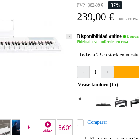
-37%
PVP
382,00 €
239,00 €
incl. 21% IVA
Disponibilidad online
Disponi
Pídelo ahora = miércoles en casa
Todavía 23 en stock en nuestr
-
+
Véase también (15)
Comparar
Vídeo
Elija ahora 2 años de gar