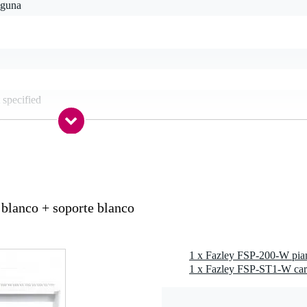
nguna
 specified
m
ludes 1 pedal
emene effecten, transpositie, fine-tuning, layer (meerdere klanken
en), metronoom, instelbare aanslaggevoeligheid, energy-saver
 10 kg
blanco + soporte blanco
ic rest
 1
1 x Fazley FSP-200-W pian
 15 W
1 x Fazley FSP-ST1-W car
ine/traditionele selectie
mple player