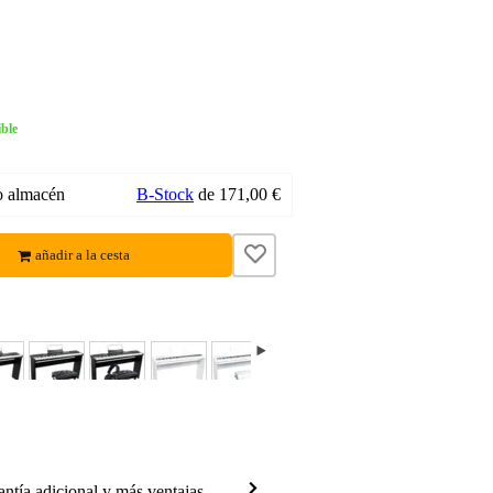
ble
o almacén
B-Stock
de 171,00 €
añadir a la cesta
antía adicional y más ventajas