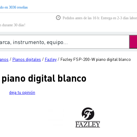
do en 3036 reseñas
Pedidos antes de las 16 h: Entrega en 2-3 días labor
n durante 30 días!
ianos
Pianos digitales
Fazley
Fazley FSP-200-W piano digital blanco
/
/
/
piano digital blanco
deja tu opinión