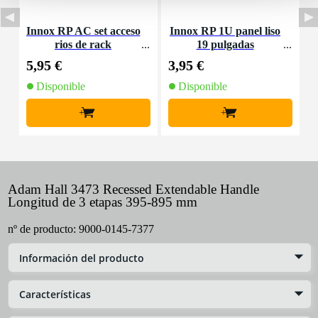
Innox RP AC set acceso
Innox RP 1U panel liso
rios de rack
19 pulgadas
M
5,95 €
3,95 €
4
Disponible
Disponible
+
+
Adam Hall 3473 Recessed Extendable Handle
Longitud de 3 etapas 395-895 mm
nº de producto:
9000-0145-7377
Información del producto
Características