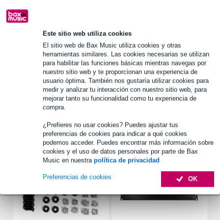
1.250 marcas líderes
Este sitio web utiliza cookies
Información del producto
El sitio web de Bax Music utiliza cookies y otras
herramientas similares. Las cookies necesarias se utilizan
para habilitar las funciones básicas mientras navegas por
tipo de producto: asas
nuestro sitio web y te proporcionan una experiencia de
tipo: asas extensibles
usuario óptima. También nos gustaría utilizar cookies para
número de extensiones: 3
medir y analizar tu interacción con nuestro sitio web, para
mejorar tanto su funcionalidad como tu experiencia de
Especificaciones completas
compra.
¿Prefieres no usar cookies? Puedes ajustar tus
Accesorios (7)
preferencias de cookies para indicar a qué cookies
podemos acceder. Puedes encontrar más información sobre
cookies y el uso de datos personales por parte de Bax
Music en nuestra
política de privacidad
Preferencias de cookies
OK