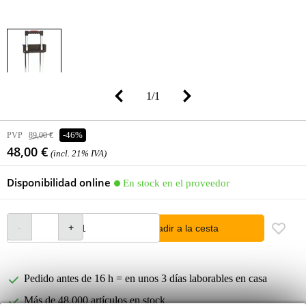
1
/
1
PVP
89,00 €
-46%
48,00 €
(incl. 21% IVA)
Disponibilidad online
En stock en el proveedor
añadir a la cesta
Pedido antes de 16 h = en unos 3 días laborables en casa
Más de 48.000 artículos en stock