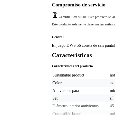
Compromiso de servicio
Garantía Bax Music
: Este producto sola
Este producto solamente tiene una garantía co
General
El juego DWS 56 consta de seis pantalla
Características
Características del producto
Sustainable product
not
Color
azu
Antivientos para
mi
Set
sí
Diámetro interior antivientos
45
Compatible brand
uni