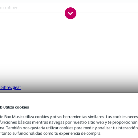
am rubber
0 gr
 x 5,0 x 5,0 cm
ono
ul, naranja y verde
ca Showgear
b utiliza cookies
de Bax Music utiliza cookies y otras herramientas similares. Las cookies neces
s funciones básicas mientras navegas por nuestro sitio web y te proporciona
ma. También nos gustaría utilizar cookies para medir y analizar tu interacción
 tanto su funcionalidad como tu experiencia de compra.