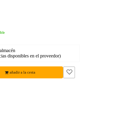
ble
 almacén
ias disponibles en el proveedor)
añadir a la cesta