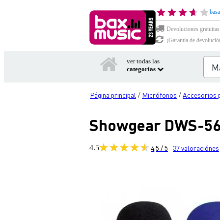
basa
Devoluciones gratuitas
¡Garantía de devolució
ver todas las
categorías
Página principal
Micrófonos
Accesorios 
/
/
Showgear DWS-56 
4.5
4,5 / 5
37
valoraciónes