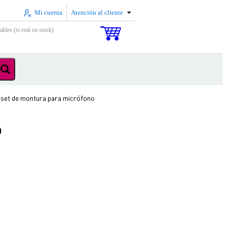
Mi cuenta
Atención al cliente
ables (si está en stock)
et de montura para micrófono
o