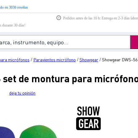
do en 3036 reseñas
Pedidos antes de las 16 h: Entrega en 2-3 días labor
n durante 30 días!
para micrófonos
Paravientos micrófono
Showgear
Showgear DWS-56 s
/
/
/
set de montura para micrófon
deja tu opinión